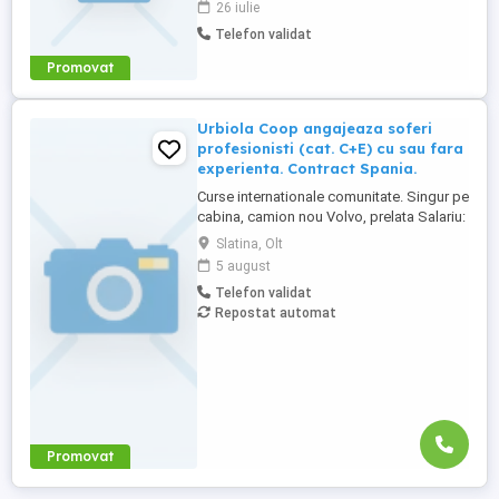
26 iulie
Telefon validat
Promovat
Urbiola Coop angajeaza soferi
profesionisti (cat. C+E) cu sau fara
experienta. Contract Spania.
Curse internationale comunitate. Singur pe
cabina, camion nou Volvo, prelata Salariu:
2700 luna net 12.000 km (garantat) Prima
Slatina, Olt
0,06 camion km extra peste 12000 km; +
5 august
100 prima la angajare pt. ADR; + 300 prima
Telefon validat
pentru 6 luni lucrate; + 300 prima pentru 9
Repostat automat
luni lucrate; + 300 prima pentru 12 luni
lucrate. Cazare, ...
Promovat