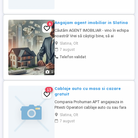
Slatina Program in 2 ture Ce oferim:
contract de munca, mediu ...
Angajam agent imobiliar in Slatina
6
Căutăm AGENT IMOBILIAR - vino în echipa
noastră! Vrei să câștigi bine, să ai
program flexibil și să lucrezi într-un
Slatina, Olt
domeniu dinamic? Acum e momentul!
7 august
Cerințe: Abilități bune de comunicare
Telefon validat
Seriozitate și dorință de muncă Permis
auto constituie avantaj Experiența NU este
obligatorie ...
1
Cablaje auto cu masa si cazare
13
gratuit
Compania Prohuman APT angajeaza in
Pitesti Operatori cablaje auto cu sau fara
experienta. Cazare asigurata Gratuit si o
Slatina, Olt
masa pe zi! Beneficii salariale: - Salariu
7 august
incepand de la 3500 lei NET (bani in
mana) compus din: Salariu 2500 lei net
(bani in mana) Tichete de ...