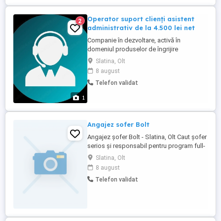
Operator suport clienți asistent
2
administrativ de la 4.500 lei net
Companie în dezvoltare, activă în
domeniul produselor de îngrijire
personală și al produselor pentru
Slatina, Olt
curățenie, își extinde echipa și recrutează
8 august
10 persoane pentru un loc de muncă
Telefon validat
stabil și pe termen lung. Experiența
anterioară nu este obligatorie. Oferim
1
două săptămâni de instruire plătită și
suport ...
Angajez sofer Bolt
Angajez șofer Bolt - Slatina, Olt Caut șofer
serios și responsabil pentru program full-
time, tura de noapte Vârsta minimă 21 ani
Slatina, Olt
Permis categoria B de minimum 2 ani
8 august
Atestat transport persoane sau
Telefon validat
posibilitatea de a-l obține Cazier judiciar
curat Contract de muncă, totul legal
Mașina este folosită de ...