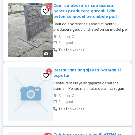
Caut colaborator sau asociat
2
pentru producere gardului din
beton cu model pe ambele părți
Caut colaborator sau asociat pentru
producere gardului din beton cu model pe
ambele părți
Slatina, Olt
8 august
Telefon validat
4
Restaurant angajeaza barman si
2
ospatar
Restaurant Praya angajeaza ospatar si
barman. Pentru mai multe detalii va rugam
sa sunati la numarul de telefon .
Slatina, Olt
8 august
Telefon validat
Colaborare part time SLATINA si