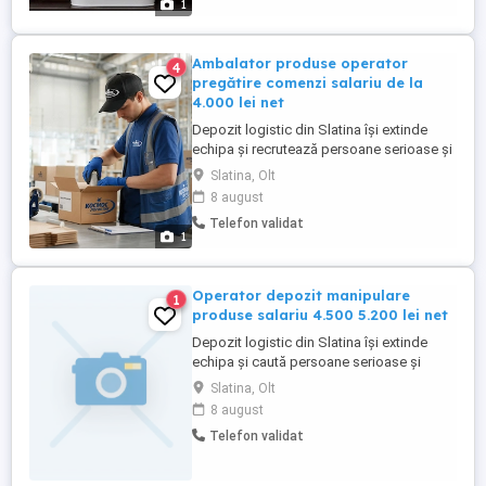
1
precum și asigurarea ...
Ambalator produse operator
4
pregătire comenzi salariu de la
4.000 lei net
Depozit logistic din Slatina își extinde
echipa și recrutează persoane serioase și
responsabile pentru activitatea de
Slatina, Olt
ambalare și pregătire a comenzilor.
8 august
Experiența anterioară nu este obligatorie.
Telefon validat
Oferim instruire la locul de muncă și sprijin
1
în perioada de acomodare.
Responsabilități: Pregătirea ...
Operator depozit manipulare
1
produse salariu 4.500 5.200 lei net
Depozit logistic din Slatina își extinde
echipa și caută persoane serioase și
responsabile pentru activități de recepție,
Slatina, Olt
manipulare, organizare și pregătire a
8 august
comenzilor. Experiența anterioară nu este
Telefon validat
obligatorie. Oferim instruire la locul de
muncă și sprijin în perioada de
acomodare. Responsabilități: ...