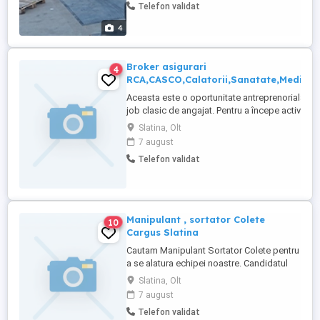
Telefon validat
4
Broker asigurari
4
RCA,CASCO,Calatorii,Sanatate,Medical
Aceasta este o oportunitate antreprenorială, N
job clasic de angajat. Pentru a începe activitate
este necesară autorizarea profesională
Slatina, Olt
reglementată de ISF:Taxă autorizare: 495 RON
7 august
(obligatorie conform legislației în vigoare) Ace
Telefon validat
autorizare reprezintă primul pas în dezvoltarea
propriei tale ...
Manipulant , sortator Colete
10
Cargus Slatina
Cautam Manipulant Sortator Colete pentru
a se alatura echipei noastre. Candidatul
ideal va fi responsabil de manipularea,
Slatina, Olt
sortarea și scanarea coletelor, asigurând
7 august
acuratețea și eficiența procesului de
Telefon validat
expediere. Locatie loc de munca Cargus