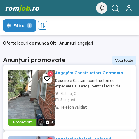
rom
job
.ro
Filtre
2
Oferte locuri de munca Olt • Anunturi angajari
Anunțuri promovate
Vezi toate
Angajăm Constructori Germania
3
Descriere Căutăm constructori cu
experienta si serioși pentru lucrări de
constructie în Germania, atat calificati cat
Slatina, Olt
si ajutor ucenic ! Lucrări: Termoizolatii
5 august
Fatade Polistiren, Renovari interioare,
Telefon validat
Placari Klinker, Zidarii Oferim: -- salariu
atractiv în funcție de experiență, 2000 --
2800 euro NET ...
Promovat
4