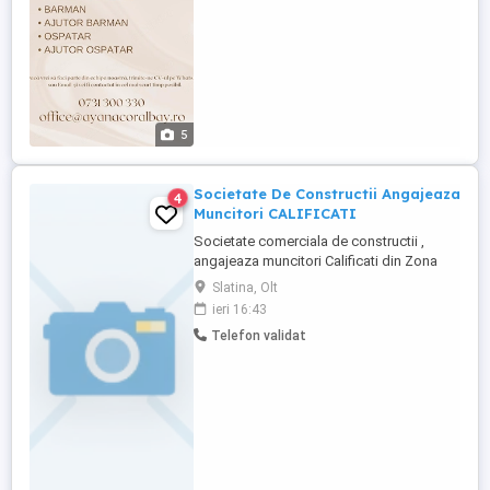
5
Societate De Constructii Angajeaza
4
Muncitori CALIFICATI
Societate comerciala de constructii ,
angajeaza muncitori Calificati din Zona
Orasului Slatina dar si din Imprejurimi .
Slatina, Olt
Lucrarile sunt in zona judetului olt dar si in
ieri 16:43
deplasare Se ofera Diurna si Salariu
Telefon validat
Atractiv ! Detalii la :