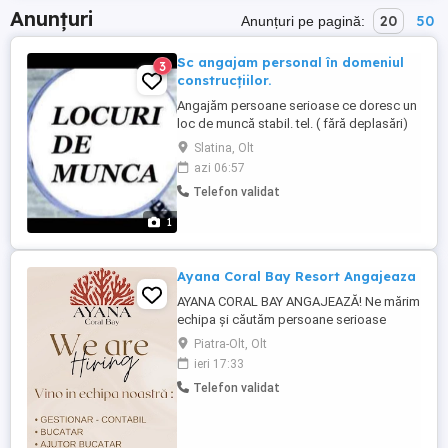
Anunțuri
20
50
Anunțuri pe pagină:
Sc angajam personal în domeniul
3
construcțiilor.
Angajăm persoane serioase ce doresc un
loc de muncă stabil. tel. ( fără deplasări)
Slatina, Olt
azi 06:57
Telefon validat
1
Ayana Coral Bay Resort Angajeaza
AYANA CORAL BAY ANGAJEAZĂ! Ne mărim
echipa și căutăm persoane serioase
pentru următoarele posturi: Bucătar Ajutor
Piatra-Olt, Olt
bucătar Barman Ajutor barman Ospătar
ieri 17:33
Ajutor ospătar Gestionar - Contabil (cu
Telefon validat
specializare HoReCa) Dacă vrei să faci
parte dintr-o echipă dinamică, într-o
locație premium din ...