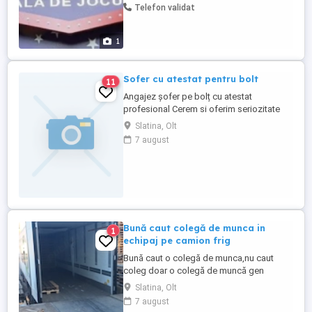
Telefon validat
munca ta chiar te răsplătește,vino în
echipa noastră!
1
Sofer cu atestat pentru bolt
11
Angajez șofer pe bolț cu atestat
profesional Cerem si oferim seriozitate
Condiții superioare de lucru Salarizare
Slatina, Olt
atractiva Logan mcv 2020 instalație gaz
7 august
Șoferi ptr internațional Mercedes sprinter
2018 18
Bună caut colegă de munca in
1
echipaj pe camion frig
Bună caut o colegă de munca,nu caut
coleg doar o colegă de muncă gen
soferita de camion pe frig transport
Slatina, Olt
international germania austrai si italia
7 august