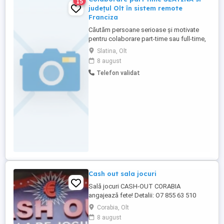
15
județul Olt în sistem remote
Franciza
Căutăm persoane serioase și motivate
pentru colaborare part-time sau full-time,
în sistem remote, pentru dezvoltarea unei
Slatina, Olt
activități în domeniul wellness și
8 august
marketing & Publicitate Se lucrează DOAR
Telefon validat
in TIMPUL LIBER, pe langa serviciu. Orarul
va fi flexibil Nu e nevoie de experiența va
invatam ...
Cash out sala jocuri
Sală jocuri CASH-OUT CORABIA
angajează fete! Detalii: O7 855 63 510
Oferim: Salariu motivant+ bonusuri Mediu
Corabia, Olt
modern și prietenos Dacă ești
8 august
comunicativă,serioasă și vrei un job unde