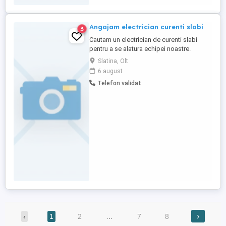
Angajam electrician curenti slabi
3
Cautam un electrician de curenti slabi
pentru a se alatura echipei noastre.
Candidatul ideal va fi responsabil de
Slatina, Olt
instalarea, intretinerea si repararea
6 august
sistemelor de curenti slabi, inclusiv, dar
Telefon validat
fara a se limita la: sisteme de detectie si
alarmare la incendiu. Responsabilitati: *
Instalarea, configurarea ...
›
‹
1
2
…
7
8