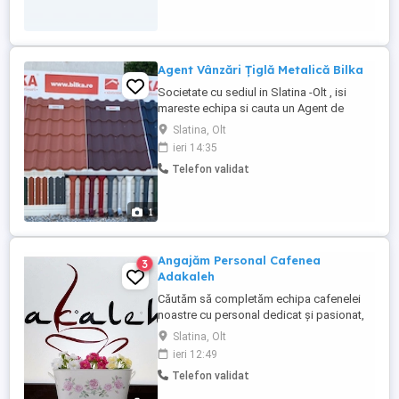
Agent Vânzări Țiglă Metalică Bilka
Societate cu sediul in Slatina -Olt , isi
mareste echipa si cauta un Agent de
vanzari dedicat si orientat spre rezultate,
Slatina, Olt
pentru promovarea si comercializarea
ieri 14:35
tiglei metalice si a accesoriilor aferente.
Telefon validat
Responsabilitati: Identificarea si
dezvoltarea protofoliului de clienti
(persoane fizice si ...
1
Angajăm Personal Cafenea
3
Adakaleh
Căutăm să completăm echipa cafenelei
noastre cu personal dedicat și pasionat,
dispus să ofere o experiență deosebită
Slatina, Olt
clienților noștri. Responsabilitățile includ
ieri 12:49
prepararea și servirea băuturilor calde și
Telefon validat
reci, gestionarea comenzilor, menținerea
curățeniei și ordinii în spațiul cafenelei,