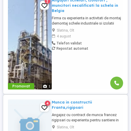
Angajari schelari, izolatori ,
2
muncitori necalificati la schela in
Belgia
Firma cu experienta in activitati de montaj
demontaj schele industriale si izolatii
industriale in rafinarii, combinate
Slatina, Olt
petrochimice, otelarii ofera locuri de
4 august
munca in Belgia pentru: - schelari
Telefon validat
muncitori necalificati pentru activitatea de
Repostat automat
montaj demontaj schele industriale; -
izolatori (vata+tabla) pentru ...
Promovat
1
Munca in constructii
4
Franta,rigipsari
Angajez cu contract de munca francez
rigipsari cu experienta pentru santiere in
Bordeaux,Franta Salariul 1800-2200
Slatina, Olt
Cazare asigurata