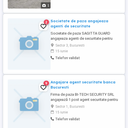
1
Societate de paza angajeaza
2
agenti de securitate
Societate de paza SAGITTA GUARD
angajeaza agenti de securitate pentru
obiectiv in București sectorul 6 pe Bld.
Sector 3, Bucuresti
Constructorilor Nr.20A, clădirea de birouri
15 iunie
IPROMET, angajam cu sau fara atestat,
Telefon validat
program de lucru de Luni-Vineri de la ora
16-07 și Sâmbătă-Duminica la 24, se
lucrează 1 zi cu 1 zi liber, ...
Angajare agent securitate banca
9
Bucuresti
Firma de paza BI-TECH SECURITY SRL
angajează 1 post agent securitate pentru
obiectiv banca in Bucuresti, program 9 ore
Sector 1, Bucuresti
de luni pana vineri. Relatii la tel. Dl. Antipa
15 iunie
Telefon validat