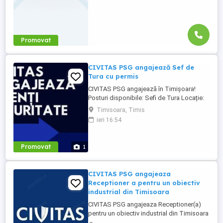
Promovat
CIVITAS PSG angajează Sef de
Tura cu permis
CIVITAS PSG angajează în Timișoara!
Posturi disponibile: Sefi de Tura Locație:
Continental Tires Program: Ture 12 24, 12
Timisoara, Timis
48 Beneficii: Salariul de incadrare este de
ieri 16:54
4500 de lei brut la care se adauga separat
tichete de masa, sporuri conform Codului
Muncii, venituri declarate in totalitate ...
Promovat
1
CIVITAS PSG angajeaza
Receptioner a pentru un obiectiv
industrial din Timisoara
CIVITAS PSG angajeaza Receptioner(a)
pentru un obiectiv industrial din Timisoara
Lucru de la birou - Continental Tires