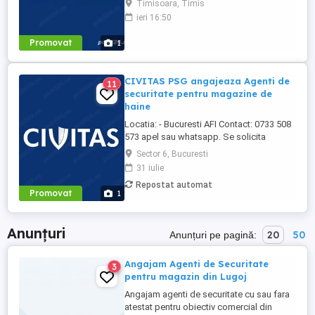
Timisoara, Timis
Timisoara Program: Luni Vineri Căutăm o
ieri 16:50
persoană organizată, responsabilă și
dornică să ofere informatii si sa intampine
Promovat
1
oaspetii care ajung in cladire. Cerințe
obligatorii: Atitudine ...
CIVITAS PSG angajeaza Agenti de
11
securitate pentru magazine de
haine
Locatia: - Bucuresti AFI Contact: 0733 508
573 apel sau whatsapp. Se solicita
experienta in obiective comerciale. Aspect
Sector 6, Bucuresti
fizic ingrijit, conditie fizica buna Tarif pe
31 iulie
ora 17-18 lei net Salariu, ore suplimentare,
Repostat automat
sporuri declarate si platite conform legii.
Promovat
1
Programul: Ture doar ...
Anunțuri
20
50
Anunțuri pe pagină:
Angajam Agenti de Securitate
3
pentru magazin din Lugoj
Angajam agenti de securitate cu sau fara
atestat pentru obiectiv comercial din