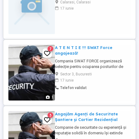
motivate pentru posturi de agent de pază
Calarasi, Calarasi
în mai multe obiective din București. Ce
17 iunie
oferim: 14 lei oră Tichete de masă
Transport asigurat Contract de muncă
stabil și plata la timp Program de lucru:
Program ...
A T E N T I E !!! SWAT Force
7
angajează!
Compania SWAT FORCE organizează
selecție pentru ocuparea posturilor de
Agent de securitate și Șef de tură, în
Sector 3, Bucuresti
București. Oferim: Program flexibil, în ture;
17 iunie
Pachet salarial motivant; Bonuri de masă;
Telefon validat
Mediu de lucru stabil și profesionist.
Cerințe: Seriozitate și responsabilitate;
1
Atestatul profesional ...
Angajăm Agenți de Securitate
3
Șantiere și Cartier Rezidențial
Companie de securitate cu experiență și
reputație solidă în domeniu își extinde
echipa și recrutează agenți de securitate