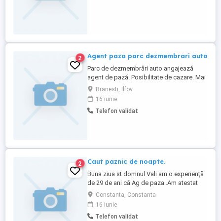
MASA . DETALII TELEFON .
Agent paza parc dezmembrari auto
2
Parc de dezmembrări auto angajează
agent de pază. Posibilitate de cazare. Mai
multe detalii la telefon
Branesti, Ilfov
16 iunie
Telefon validat
Caut paznic de noapte.
2
Buna ziua st domnul Vali am o experiență
de 29 de ani că Ag de paza .Am atestat
din 2005.Nu fumez nu beau nu am barba
Constanta, Constanta
și mustață și nu mă laud arat bine la
16 iunie
față.Am 64 de ani și mă simt foarte bine
Telefon validat
pot sa mai lucrez încă 8ani .La anul ies la