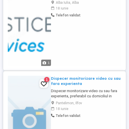
contacta telefonic.
Alba Iulia, Alba
18 iunie
Telefon validat
1
Dispecer monitorizare video cu sau
1
fara experienta
Dispecer monitorizare video cu sau fara
experienta, preferabil cu domiciliul in
sectoarele 2, 3 si oras Pantelimon.
Pantelimon, Ilfov
Program in ture 12 24, 12 48. TZ 6:00-18:00
18 iunie
TN 18:00-6:00. Cerinte: studii medii,
Telefon validat
cunostinte elementare PC, atentie
distributiva, seriozitate. Oferim mediu de
lucru foarte usor si placut, ...