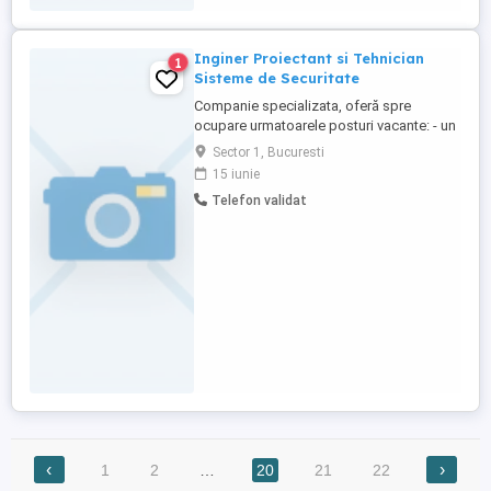
Inginer Proiectant si Tehnician
1
Sisteme de Securitate
Companie specializata, oferă spre
ocupare urmatoarele posturi vacante: - un
post de inginer si proiectant sisteme de
Sector 1, Bucuresti
securitate; - doua posturi tehnician
15 iunie
sisteme de securitate. Cerinţele
Telefon validat
candidatului: - Studii medii superioare; -
Certificat de absolvire curs inginer sisteme
de securitate; - Certificat ...
‹
›
1
2
…
20
21
22