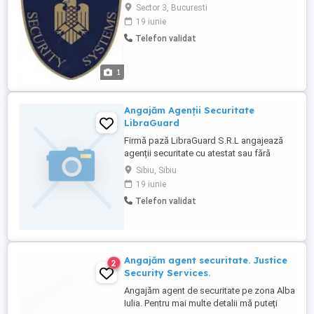
(femei si barbati) pentru magazine, unitati
Sector 3, Bucuresti
fast-food si cladiri de birouri in Bucuresti.
19 iunie
- Programul este flexibil, atat de zi cat si
Telefon validat
de noapte. - Licenta atestat agenti de
securitate sau in curs de obtinere este un
plus. - Salariul ...
1
Angajăm Agenții Securitate
LibraGuard
Firmă pază LibraGuard S.R.L angajează
agenții securitate cu atestat sau fără
pentru magazinele Lidl din Sibiu. Mai
Sibiu, Sibiu
multe detalii și informații la telefon rog
19 iunie
seriozitate.
Telefon validat
Angajăm agent securitate. Justice
2
Security Services.
Angajăm agent de securitate pe zona Alba
Iulia. Pentru mai multe detalii mă puteți