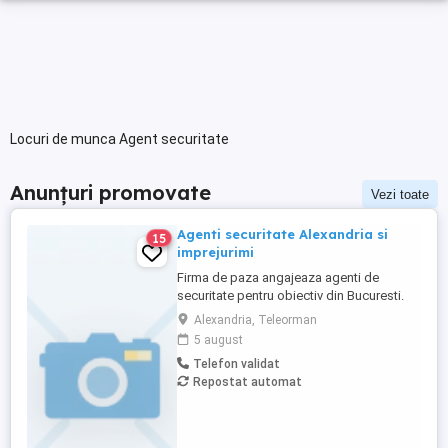
Locuri de munca Agent securitate
Anunțuri promovate
Vezi toate
Agenti securitate Alexandria si
15
imprejurimi
Firma de paza angajeaza agenti de
securitate pentru obiectiv din Bucuresti.
Se ofera transport gratuit,program de
Alexandria, Teleorman
lucru in ture (24 48), salarizare 3400 lei net.
5 august
Mai multe detalii la telefon 0748199453.
Telefon validat
Repostat automat