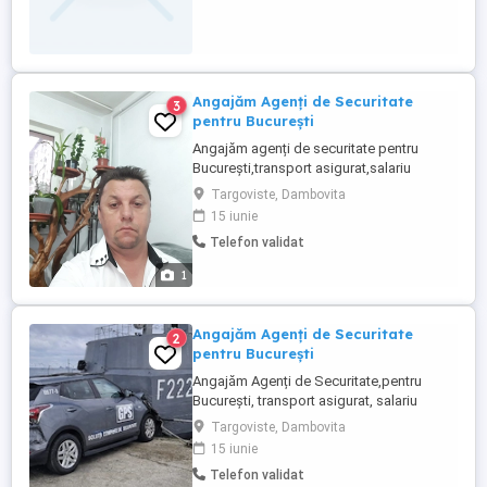
pensie la limita de vârstă .Poate sa fie și
de sezon de noapte.Am ...
Angajăm Agenți de Securitate
3
pentru București
Angajăm agenți de securitate pentru
București,transport asigurat,salariu
atractiv,mai multe detalii la tel.. .
Targoviste, Dambovita
15 iunie
Telefon validat
1
Angajăm Agenți de Securitate
2
pentru București
Angajăm Agenți de Securitate,pentru
București, transport asigurat, salariu
atractiv.
Targoviste, Dambovita
15 iunie
Telefon validat