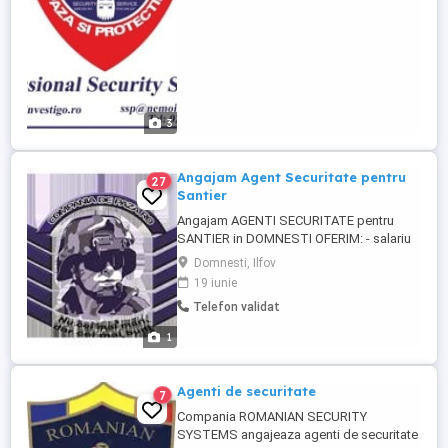
3
Angajam Agent Securitate pentru
27
Santier
Angajam AGENTI SECURITATE pentru
SANTIER in DOMNESTI OFERIM: - salariu
incepand cu 3500 RON NET, - program in
Domnesti, Ilfov
tureDE 24, - bonusuri de performanta.
19 iunie
Contact: Marius Ciobanu:
Telefon validat
1
Agenti de securitate
7
Compania ROMANIAN SECURITY
SYSTEMS angajeaza agenti de securitate