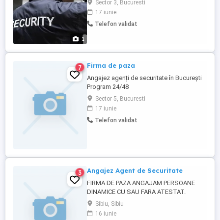
Sector 3, Bucuresti
pentru obiective de tip șantier și
17 iunie
ansambluri rezidențiale. Beneficiile oferite:
Telefon validat
Pachet salarial atractiv, peste media pieței;
Plata salariului și a tuturor drepturilor
1
salariale ...
Firma de paza
7
Angajez agenți de securitate în București
Program 24/48
Sector 5, Bucuresti
17 iunie
Telefon validat
Angajez Agent de Securitate
3
FIRMA DE PAZA ANGAJAM PERSOANE
DINAMICE CU SAU FARA ATESTAT.
OFERIM SI ASTEPTAM SERIOZITATE DIN
Sibiu, Sibiu
PARTEA PERSOANELOR INTERESATE.
16 iunie
SALARIU MOTIVANT PLUS BONURI DE