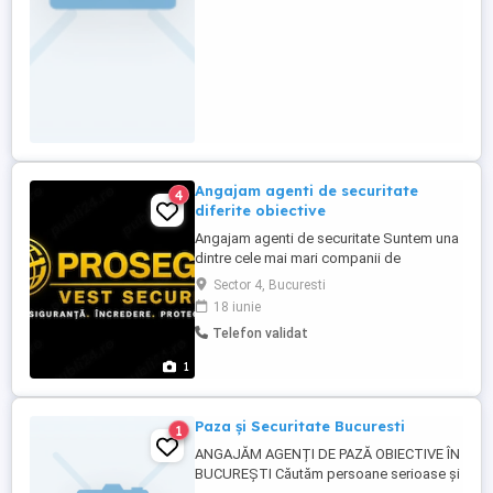
Angajam agenti de securitate
4
diferite obiective
Angajam agenti de securitate Suntem una
dintre cele mai mari companii de
securitate și servicii integrate din
Sector 4, Bucuresti
România. Cu o echipă de peste 500 de
18 iunie
angajați, compania oferă soluții complete
Telefon validat
pentru protecția persoanelor și a bunurilor.
Serviciile principale includ Securitate și
1
pază: Monitorizare, intervenție ...
Paza și Securitate Bucuresti
1
ANGAJĂM AGENȚI DE PAZĂ OBIECTIVE ÎN
BUCUREȘTI Căutăm persoane serioase și