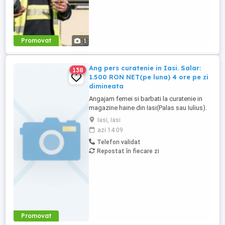
Promovat
1
Ang pers curatenie in Iasi. Salar:
138
1.500 RON NET(pe luna) 4 ore pe zi
dimineata
Angajam femei si barbati la curatenie in
magazine haine din Iasi(Palas sau Iulius).
Salar: 1.500 RON NET(in mana) pe luna.
Iasi, Iasi
Program lucru 4 ore dimineata doar cu
azi 14:09
contract munca. Solicitam si oferim
Telefon validat
seriozitate. Informatii doar la telefon.
Repostat în fiecare zi
Promovat