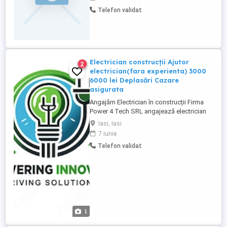
Telefon validat
Electrician construcții Ajutor
2
electrician(fara experienta) 3000
6000 lei Deplasări Cazare
asigurata
Angajăm Electrician în construcții Firma
Power 4 Tech SRL angajează electrician
pentru lucrări în domeniul construcțiilor, cu
Iasi, Iasi
deplasare. Suntem o companie activă în
7 iunie
domeniul instalațiilor electrice industriale
Telefon validat
și proiectelor de construcții, specializată
în montaj, întreținere și punere în funcțiune
...
1