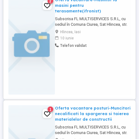
2
masini pentru
terasamente(ifronist)
Subscrisa FL MULTISERVICES S.R.L, cu
sediul în Comuna Ciurea, Sat Hlincea, str.
Cortez, nr.36D, et.2, ap.22 județ Iasi, având
Hlincea, Iasi
CUI: 47690853, angajează: -Masinist la
10 iunie
masini pentru terasamente(ifronist), cod
Telefon validat
COR 834201-2 posturi Cerințe: Studii medii
Scoala profesionala si Atentie,
indemanare Salariul ...
Oferta vacantare posturi-Muncitori
1
necalificati la spargerea si taierea
materialelor de constructii
Subscrisa FL MULTISERVICES S.R.L, cu
sediul în Comuna Ciurea, Sat Hlincea, str.
Cortez, nr.36D, et.2, ap.22 județ Iasi, având