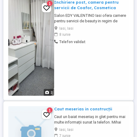
Inchiriere post, camera pentru
1
servicii de Coafor, Cosmetica
Salon EDY VALENTINO Iasi ofera camere
pentru servicii de beauty in regim de
închiriere sau colaborare flexibila PFA SRL:
Iasi, Iasi
- 1 camera pentru COSMETICĂ - 1 camera
8 iunie
post lucru COAFOR Zona PODUL ROS
Telefon validat
PIATA NICOLINA Salon autorizat, zona
dedicata sterilizarii. Detalii in privat la
numarul:
2
Caut meserias in construcții
1
Caut un baiat meseriaș in glet pentru mai
multe informații sunat la telefon. Mihai
Iasi, Iasi
7 iunie