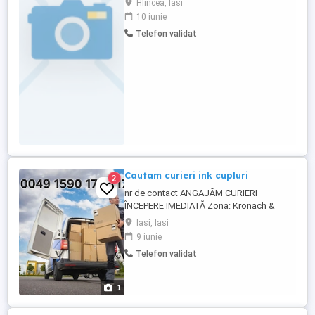
Hlincea, Iasi
CUI: 47690853, angajează: -Muncitor
10 iunie
necalificat la spargerea si taierea
Telefon validat
materialelor de constructii, cod COR
931302-3 posturi Cerințe: Studii minime si
Atentie, indemanare, ...
Cautam curieri ink cupluri
2
nr de contact ANGAJĂM CURIERI
ÎNCEPERE IMEDIATĂ Zona: Kronach &
Kulmbach, Germania Salariu: între 1.800 și
Iasi, Iasi
2.700 lună Contract de muncă german
9 iunie
Începere imediată Condiții bune de cazare
Telefon validat
Cazare disponibilă: - Cameră individuală -
Chirie: 450 lună Mașină de serviciu ...
1