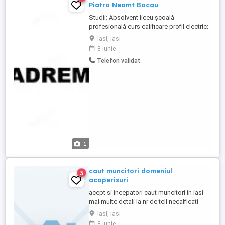
Piatra Neamt Bacau
Studii: Absolvent liceu școală
profesională curs calificare profil electric;
Experiență: Minim 3 ani pe un post similar
Iasi, Iasi
Descrierea jobului: - Execută lucrări
8 iunie
conform fiselor tehnologice, prescripțiilor
Telefon validat
energetice, planurilor calității și
procedurilor în vigoare la data respectivă,
ex: lucrări de instalații ...
1
caut muncitori domeniul
3
acoperisuri
acept si incepatori caut muncitori in iasi
mai multe detali la nr de tell necalficati
salariul motivante
Iasi, Iasi
8 iunie