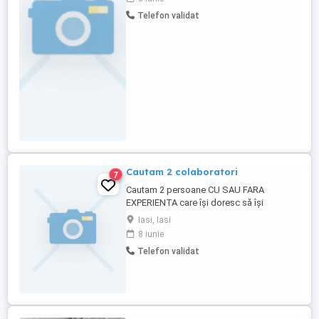
Telefon validat
Cautam 2 colaboratori
7
Cautam 2 persoane CU SAU FARA
EXPERIENTA care își doresc să își
dezvolte o carieră în domeniul asigurărilor
Iasi, Iasi
și să devină lideri de succes în cadrul
8 iunie
companiei de brokeraj Destine Broker,
Telefon validat
companie aflată în topul companiilor de
brokeraj din România cu performante
remarcabile în fiecare an în piața de ...