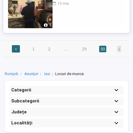
cursuri? Acum se poate si altfel! Daca
15 mai
cunoasteti una din cele 30 de meserii din
oferta noastra nu trebuie decat sa
sustineti examenul pentru eliberarea
certificatului. Certificatul este valabil ...
1
‹
1
2
…
29
30
›
Romjob
Anunțuri
Iasi
Locuri de munca
Categorii
Subcategorii
Județe
Localități