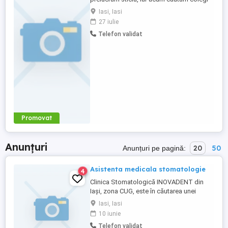
serioși pentru echipa de producție, pe
Iasi, Iasi
diverse posturi. Ce vei face concret:
27 iulie
Activitatea implică, în principal,
Telefon validat
manipularea pieselor de sticlă pe
parcursul fluxului de producție. In funcție
de post, poți lucra la operarea ...
Promovat
Anunțuri
20
50
Anunțuri pe pagină:
Asistenta medicala stomatologie
4
Clinica Stomatologică INOVADENT din
Iași, zona CUG, este în căutarea unei
asistente medicale cu sau fară experiență.
Iasi, Iasi
Vă rog să ne trimiteți Cv-ul la adresa Pentru
10 iunie
mai multe detalii ne puteți contacta la nr.
Telefon validat
de telefon indicat mai jos. Vă mulțumim.