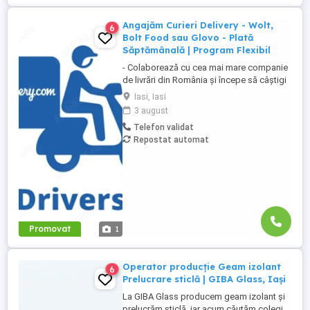
Angajăm Curieri Delivery - Wolt,
6
Bolt Food sau Glovo - Plată
Săptămânală | Program Flexibil
- Colaborează cu cea mai mare companie
de livrări din România și începe să câștigi
rapid! - Cerințe: Minim 18 ani Mijloc de
Iasi, Iasi
transport propriu (mașină, scuter,
3 august
motocicletă sau bicicletă) Telefon mobil
Telefon validat
cu acces la internet - Ce oferim: Plată
Repostat automat
săptămânală, fără întârzieri Bonusuri
atractive ...
Promovat
1
Operator producție Geam izolant
6
Prelucrare sticlă | GIBA Glass, Iași
La GIBA Glass producem geam izolant și
prelucrăm sticlă, iar acum căutăm colegi