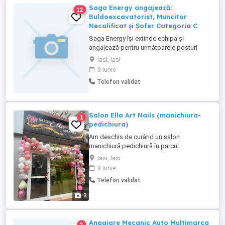
Saga Energy angajează:
12
Buldoexcavatorist, Muncitor
Necalificat și Șofer Categoria C
Saga Energy își extinde echipa și
angajează pentru următoarele posturi
disponibile: * Buldoexcavatorist *
Iasi, Iasi
Muncitor necalificat * Șofer categoria C
9 iunie
pentru lucrări în domeniul instalațiilor și
Telefon validat
rețelelor de apă-canalizare.
Responsabilități Buldoexcavatorist:
Operarea buldoexcavatorului în condiții ...
Salon Ella Art Nails (manichiura-
1
pedichiura)
Am deschis de curând un salon
manichiură pedichiură în parcul
voievozilor Iași vă așteptăm cu drag
Iasi, Iasi
doamnelor domnișoarelor chiar și domnii
9 iunie
sunt bineveniți !!!!
Telefon validat
3
Angajare Mecanic Auto Multimarca
2