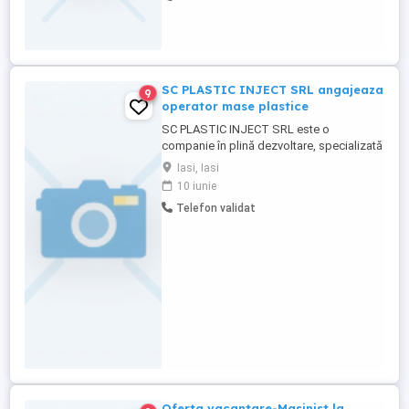
SC PLASTIC INJECT SRL angajeaza
9
operator mase plastice
SC PLASTIC INJECT SRL este o
companie în plină dezvoltare, specializată
în producția de repere din mase plastice.
Iasi, Iasi
Căutăm colegi noi, serioși și implicați,
10 iunie
care să se alăture echipei noastre din
Telefon validat
zona Iasi- Calea Chișinăului, Nr 6B.
Responsabilități:Operarea mașinilor de
injecție; Monitorizarea procesului ...
Oferta vacantare-Masinist la