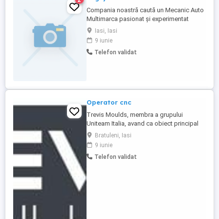
Compania noastră caută un Mecanic Auto
Multimarca pasionat și experimentat
pentru a se alătura echipei noastre
Iasi, Iasi
dinamice. Candidatul ideal va avea o
9 iunie
înțelegere profundă a sistemelor auto
Telefon validat
diverse și va fi capabil să diagnosticheze
și să repare o gamă largă de mărci și
modele de vehicule. **Responsabilități ...
Operator cnc
Trevis Moulds, membra a grupului
Uniteam Italia, avand ca obiect principal
de activitate prelucrarea matritelor de
Bratuleni, Iasi
injectie mase plastice, ce isi gasesc
9 iunie
aplicatiile in sectorul auto, angajeaza
Telefon validat
Operatori CNC pentru Freza in 3 axe
Candidatul ideal: - Capacitatea de a citi si
interpreta desen tehnic; ...