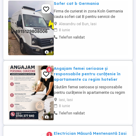
Sofer cat b Germania
Firma de curierat in zona Koln Germania
cauta soferi cat B pentru servicii de
curierat. Oferim salarizare avantajoasa,
Alexandru cel Bun, Iasi
perioada de acomodare, contract de
8 iunie
munca pe perioada nedeterminata ,
Telefon validat
concediu de odihna plătit, bonusuri pentru
calitate. Persoanele interesate ne pot
contacta doar pe whatsapp tel la ...
1
Angajam femei serioase și
8
responsabile pentru curățenie în
apartamente cu regim hotelier
Căutăm femei serioase și responsabile
pentru curățenie în apartamente cu regim
hotelier din Iași. Responsabilități:
Iasi, Iasi
Curățenie generală după check-out
8 iunie
Schimbarea lenjeriilor și prosoapelor
Telefon validat
Aspirat, aerisit, șters praf, igienizare baie
1
și bucătărie Verificarea apartamentului
înainte de cazarea ...
Electrician Măsură Mentenantă Iasi
1