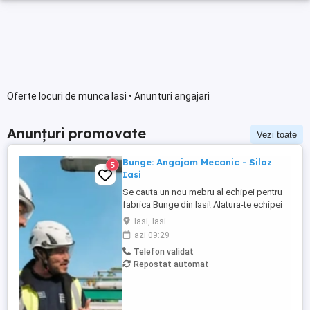
Oferte locuri de munca Iasi • Anunturi angajari
Anunțuri promovate
Vezi toate
Bunge: Angajam Mecanic - Siloz
5
Iasi
Se cauta un nou mebru al echipei pentru
fabrica Bunge din Iasi! Alatura-te echipei
noastre si ajuta la construirea unei
Iasi, Iasi
organizatii care are misiunea de a conecta
azi 09:29
fermierii cu consumatorii din intreaga
Telefon validat
lume. Probabil ai auzit de brandurile
Repostat automat
noastre locale de ulei, Floriol si Unisol?
Daca esti ...