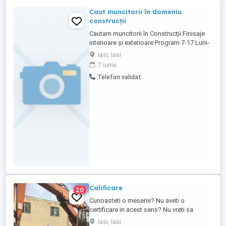
Caut muncitorii în domeniu
construcții
Cautam muncitorii în Construcții:Finisaje
interioare și exterioare Program 7-17 Luni-
vineri
Iasi, Iasi
7 iunie
Telefon validat
Calificare
20
Cunoasteti o meserie? Nu aveti o
certificare in acest sens? Nu vreti sa
chetuiti multi bani si timp pretios la
Iasi, Iasi