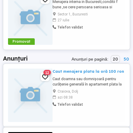
Menajera interna in Bucuresti,conditii f
bune ,se cere persoana serioasa si
responsabila, .Salariu 4000-
Sector 1, Bucuresti
4500ron.Lasati mes cu nr de tel pe si
27 iulie
orasul sau judetul unde locuiti si va voi
Telefon validat
contacta eu.Multumesc.
Promovat
Anunțuri
20
50
Anunțuri pe pagină:
Caut menajera plata la oră 100 ron
12
Caut doamna sau domnișoară pentru
curățenie generală în apartament plata la
oră 100 Ron,mai multe detalii aștept
Craiova, Dolj
mesajul tau.
azi 08:38
Telefon validat