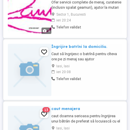
Ofer servicii complete de menaj, curatenie
(inclusiv spalat geamuri), ajutor la mutari
si diverse sarcini casnice în Bucuresti-Ilfov
Sector 1, Bucuresti
Ofer sprijin la aranjarea hainelor, spalat
ieri 20:24
vase, dus gunoiul si alte treburi
Telefon validat
gospodaresti, fiind disponibil pentru
1
persoane sau doamne singure,Servicii
oferite:Curatenie ...
Îngrijire batrîni la domiciliu.
Caut să îngrijesc o batrînă pentru cîteva
ore pe zi menaj sau ajutor
gospodăresc.Sau de noapte.
Iasi, Iasi
ieri 20:08
Telefon validat
caut menajera
13
caut doamna serioasa pentru îngrijirea
unui bătrân de preferat să locuiască cu el
Iasi, Iasi