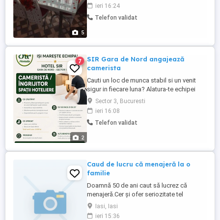
ieri 16:24
Telefon validat
5
SIR Gara de Nord angajează
7
camerista
Cauti un loc de munca stabil si un venit
sigur in fiecare luna? Alatura-te echipei
noastre! Nu este necesara experienta,
Sector 3, Bucuresti
deoarece vei beneficia de instruire la locul
ieri 16:08
de munca si de sprijin permanent din
Telefon validat
partea colegilor. Ce vei face? Asiguri
curatenia si ordinea in camerele hotelului;
2
Schimbi lenjeria ...
Caud de lucru că menajeră la o
familie
Doamnă 50 de ani caut să lucrez că
menajeră.Cer și ofer seriozitate tel
Iasi, Iasi
ieri 15:36