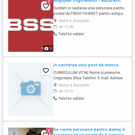
Angajam frigotehnist - Bucuresti
7
Suntem in cautarea unei persoane pentru
postul de FRIGOTEHNIST pentru echipa
noastra din Bucuresti. Cerinte: Calificare
Sector 6, Bucuresti
de frigotehnist (obligatoriu); Certificare
ieri 12:40
AGFR valabila; Permis de conducere
Telefon validat
categoria B; Experienta in intretinerea
echipamentelor de climatizare;
Responsabilitati: Service ...
1
in cautarea unui post de munca.
CURRICULUM VITAE Nume și prenume:
Ungureanu Elisa Telefon: E-mail: Adresa:
București, România Profil profesional Sunt
Sector 4, Bucuresti
o persoană serioasă, responsabilă și
ieri 10:31
muncitoare, cu peste 18 ani de experiență
Telefon validat
profesională acumulată în Suedia. De-a
lungul acestor ani am lucrat în îngrijirea
persoanelor vârstnice ...
Se cauta persoana pentru menaj si
8
curatenie la un apart de 2 camere