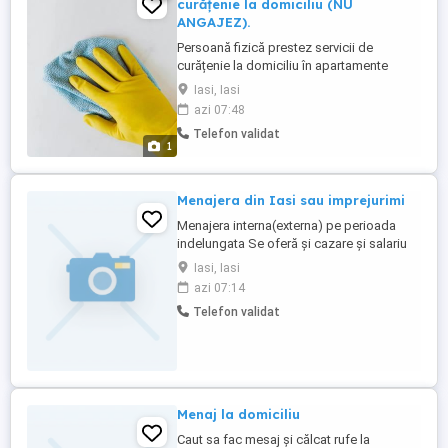
curățenie la domiciliu (NU
ANGAJEZ).
Persoană fizică prestez servicii de
curățenie la domiciliu în apartamente
(curățenie de întreținere) cu produsele
Iasi, Iasi
clientului Menționez că eu fac curățenie nu
azi 07:48
angajez.
Telefon validat
1
Menajera din Iasi sau imprejurimi
Menajera interna(externa) pe perioada
indelungata Se oferă și cazare și salariu
Poate fi și studenta
Iasi, Iasi
azi 07:14
Telefon validat
Menaj la domiciliu
Caut sa fac mesaj și călcat rufe la