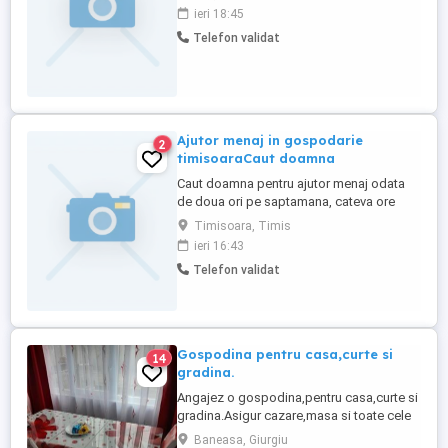
ieri 18:45
Telefon validat
Ajutor menaj in gospodarie
2
timisoaraCaut doamna
Caut doamna pentru ajutor menaj odata
de doua ori pe saptamana, cateva ore
timisoarrao
Timisoara, Timis
ieri 16:43
Telefon validat
Gospodina pentru casa,curte si
14
gradina.
Angajez o gospodina,pentru casa,curte si
gradina.Asigur cazare,masa si toate cele
de trebuinta !
Baneasa, Giurgiu