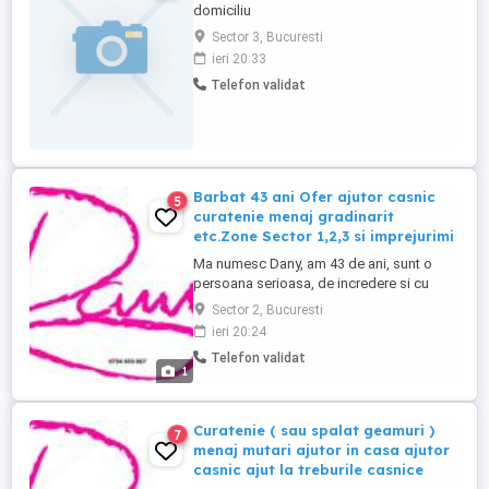
domiciliu
Sector 3, Bucuresti
ieri 20:33
Telefon validat
Barbat 43 ani Ofer ajutor casnic
5
curatenie menaj gradinarit
etc.Zone Sector 1,2,3 si imprejurimi
Ma numesc Dany, am 43 de ani, sunt o
persoana serioasa, de incredere si cu
experienta in muncile casnice. Ofer ajutor
Sector 2, Bucuresti
doamnelor sau familiilor care au nevoie de
ieri 20:24
sprijin in gospodarie. Ma ocup cu
Telefon validat
pricepere de: Curatenie generala si
1
intretinere Spalat geamuri Menaj usor sau
complet Mutari sau rearanjari ...
Curatenie ( sau spalat geamuri )
7
menaj mutari ajutor in casa ajutor
casnic ajut la treburile casnice