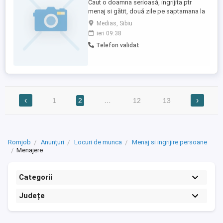
Caut o doamna serioasă, ingrijita ptr
menaj si gătit, două zile pe saptamana la
un apartament in Medias, str Cluj, jud
Medias, Sibiu
Sibiu. Ofer intre 700 si 800 lei - lunarTel:
ieri 09:38
Telefon validat
‹
›
1
2
…
12
13
Romjob
Anunțuri
Locuri de munca
Menaj si ingrijire persoane
Menajere
Categorii
Județe