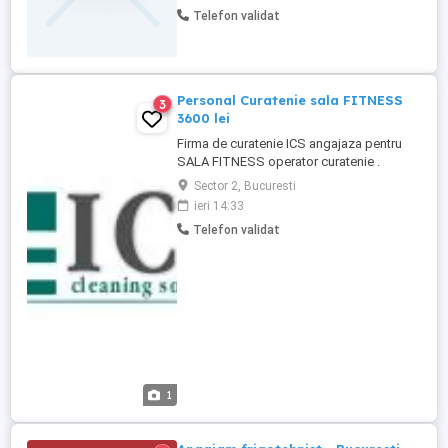
Telefon validat
Personal Curatenie sala FITNESS
3
3600 lei
Firma de curatenie ICS angajaza pentru
SALA FITNESS operator curatenie .
programul de lucru este de 10 ore , 2 zile
Sector 2, Bucuresti
cu 2 zile libere , in intervalul 7:00-17:00;
ieri 14:33
Telefon validat
1