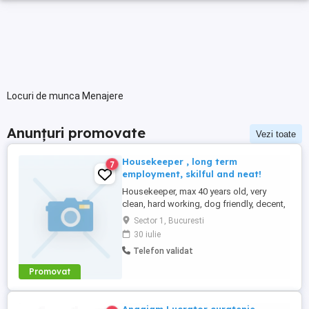
Locuri de munca Menajere
Anunțuri promovate
Vezi toate
Housekeeper , long term
7
employment, skilful and neat!
Housekeeper, max 40 years old, very
clean, hard working, dog friendly, decent,
high cleaning command, for long time
Sector 1, Bucuresti
employment, in Bucharest, Bucuresti Noi
30 iulie
area, serios and very clean, 8h day, from
Telefon validat
Monday to Friday, sometimes during
weekends.Salary starts from 250 eur
Promovat
week. Extra hours are compensated ...