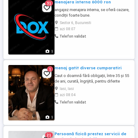
menajera interna 6000 ron
31
angajez menajera interna, se oferă cazare,
condiții foarte bune.
Sector 6, Bucuresti
azi 08:07
Telefon validat
1
menaj gatit diverse cumparatiri
1
Caut o doamnă fără obligații, între 35 și 55
de ani, curată, îngrijită, pentru diferite
treburi casnice. Salariul și toate detaliile le
Iasi, Iasi
discutăm în timpul cunoașterii. Foarte
azi 08:04
multă lume sună și întreabă de bani, dar
Telefon validat
nimeni nu întreabă ce e de făcut... Așa că
prefer o persoană echilibrată, cu simțul
răspunderii. ...
1
Persoană fizică prestez servicii de
21