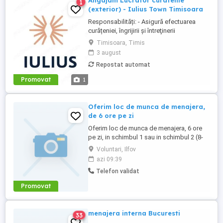
Angajam Lucrator curatenie
1
(exterior) - Iulius Town Timisoara
Responsabilități: - Asigură efectuarea
curățeniei, îngrijirii şi întreţinerii
amplasamentului exterior al Mall-ului; -
Timisoara, Timis
Colectează cartoanele din locaţie şi le
3 august
trimite spre punctul de colectare; - Pe timp
Repostat automat
de iarnă procedează la îndepărtarea
zăpezii din parcare (cu soluţii şi utilaje
Promovat
1
specifice); - ...
Oferim loc de munca de menajera,
de 6 ore pe zi
Oferim loc de munca de menajera, 6 ore
pe zi, in schimbul 1 sau in schimbul 2 (8-
14 sau 14-20). Salariu 6.000 Ron, in
Voluntari, Ilfov
primele doua luni plata la zi.
azi 09:39
Telefon validat
Promovat
menajera interna Bucuresti
33