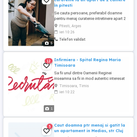
în pitesti
Se cauta persoane, preferabil doamne
pentru menaj curatenie intretinere apart 2
camere în pitesti zona spitalul militar. Nu
Pitesti, Arges
se dau bani in avans Adecvat ca job part
ieri 10:26
time. 4 ore, o zi pe saptamana. 150 Ron
Telefon validat
600 ron pe luna Nu deranjati inutil daca e
5
prea mult de munca 2 camere 4 ore.
Multumim frumos ...
Infirmiera - Spital Regina Maria
12
Timisoara
Sa fii unul dintre Oamenii Reginei
inseamna sa fii in mod autentic interesat
de binele celor din jur. In rolul de Infirmiera
Timisoara, Timis
vei avea un impact pozitiv in viata
ieri 10:22
pacientilor, deoarece asiguri voia buna si
curatenia din locatiile unde acestia ne
calca pragul. Adresa locului de munca:
1
Timisoara, calea ...
Caut doamna ptr menaj si gatit la
5
un apartament in Medias, str Cluj