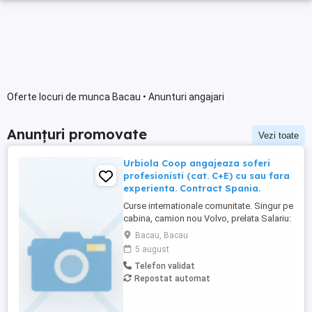
Oferte locuri de munca Bacau • Anunturi angajari
Anunțuri promovate
Vezi toate
Urbiola Coop angajeaza soferi
profesionisti (cat. C+E) cu sau fara
experienta. Contract Spania.
Curse internationale comunitate. Singur pe
cabina, camion nou Volvo, prelata Salariu:
2700 luna net 12.000 km (garantat) Prima
Bacau, Bacau
0,06 camion km extra peste 12000 km; +
5 august
100 prima la angajare pt. ADR; + 300 prima
Telefon validat
pentru 6 luni lucrate; + 300 prima pentru 9
Repostat automat
luni lucrate; + 300 prima pentru 12 luni
lucrate. Cazare, ...