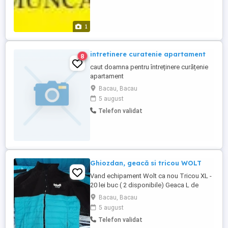
1
intretinere curatenie apartament
8
caut doamna pentru întreținere curățenie
apartament
Bacau, Bacau
5 august
Telefon validat
Ghiozdan, geacă si tricou WOLT
Vand echipament Wolt ca nou Tricou XL -
20 lei buc ( 2 disponibile) Geaca L de
toamna și impermeabila - 70 lei Ghiozdan
Bacau, Bacau
de mașină - 100 lei buc ( 2 disponibile)
5 august
Pachet toate 250 lei DOAR CU PREDARE IN
Telefon validat
BACAU, NU TRIMIT PRIN CURIER, PRET