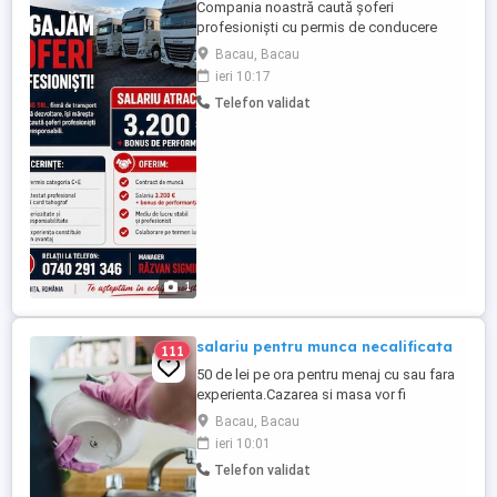
Compania noastră caută șoferi
profesioniști cu permis de conducere
categoria C+E pentru transport rutier pe
Bacau, Bacau
ruta Spania-UE-Spania. Candidatul ideal
ieri 10:17
va avea experiență relevantă în transportul
Telefon validat
internațional și va demonstra
responsabilitate, punctualitate și
respectarea normelor de circulație.
**Responsabilități:** * ...
1
salariu pentru munca necalificata
111
50 de lei pe ora pentru menaj cu sau fara
experienta.Cazarea si masa vor fi
asigurate
Bacau, Bacau
ieri 10:01
Telefon validat