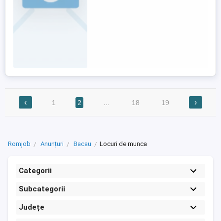
‹
›
1
2
…
18
19
Romjob
Anunțuri
Bacau
Locuri de munca
Categorii
Subcategorii
Județe