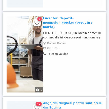
Lucratori depozit-
2
manipulant+picker (pregatire
marfa)
IDEAL FEROLUC SRL, un lider în domeniul
comercializării de accesorii funcționale și
decorative pentru mobilier, tapițerie,
Bacau, Bacau
dulgherie și tâmplărie, își extinde echipa!
ieri 08:55
Căutăm să integrăm în colectivul nostru,
Telefon validat
pentru depozitul din Bacau: - pickeri
Lucrător Depozit - pregatire comenzi -
manipulant marfa Dacă ...
1
Angajam dulgheri pentru santierele
17
din Spania