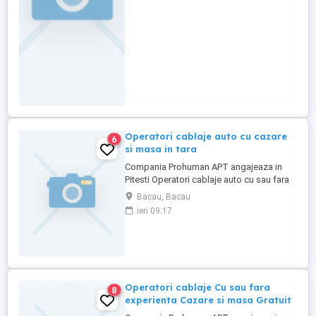
Operatori cablaje auto cu cazare
6
si masa in tara
Compania Prohuman APT angajeaza in
Pitesti Operatori cablaje auto cu sau fara
experienta. Cazare asigurata
Bacau, Bacau
Gratuit si o masa pe zi! Beneficii salariale: -
ieri 09:17
Salariu incepand de la 3500 lei NET (bani
in mana) compus din: Salariu 2500 lei
net (bani in mana) Tichete de ...
Operatori cablaje Cu sau fara
8
experienta Cazare si masa Gratuit