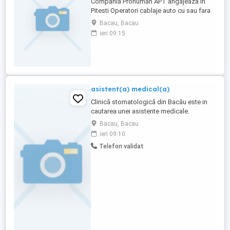
Compania Prohuman APT angajeaza in
Pitesti Operatori cablaje auto cu sau fara
experienta. Cazare asigurata
Bacau, Bacau
Gratuit si o masa pe zi! Beneficii salariale: -
ieri 09:15
Salariu incepand de la 3500 lei NET (bani
in mana) compus din: Salariu 2500 lei
net (bani in mana) Tichete de ...
asistent(a) medical(a)
Clinică stomatologică din Bacău este in
cautarea unei asistente medicale.
Programul de lucru este de luni-vineri, în
Bacau, Bacau
schimburi. Așteptăm CV-ul persoanelor
ieri 09:10
interesate.
Telefon validat