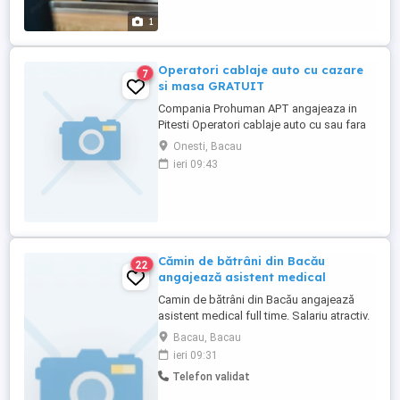
1
Operatori cablaje auto cu cazare
7
si masa GRATUIT
Compania Prohuman APT angajeaza in
Pitesti Operatori cablaje auto cu sau fara
experienta. Cazare asigurata
Onesti, Bacau
Gratuit si o masa pe zi! Beneficii salariale: -
ieri 09:43
Salariu incepand de la 3500 lei NET (bani
in mana) compus din: Salariu 2500 lei
net (bani in mana) Tichete de ...
Cămin de bătrâni din Bacău
22
angajează asistent medical
Camin de bătrâni din Bacău angajează
asistent medical full time. Salariu atractiv.
Pentru detalii sunati la numărul de telefon.
Bacau, Bacau
ieri 09:31
Telefon validat