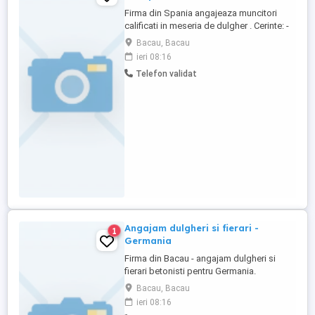
Firma din Spania angajeaza muncitori
calificati in meseria de dulgher . Cerinte: -
Experienta pe santierele din Spania -
Bacau, Bacau
Rezidenta spaniola constituie avantaj -
ieri 08:16
Cunoasterea limbii spaniole constituie
Telefon validat
avantaj -Permis auto constituie avantaj
Beneficii: -Salariu negociabil in functie de
calificare -Cazare ...
Angajam dulgheri si fierari -
1
Germania
Firma din Bacau - angajam dulgheri si
fierari betonisti pentru Germania.
Experienta in domeniu constituie avantaj.
Bacau, Bacau
Detalii la telefon
ieri 08:16