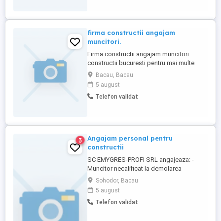
condiții de muncă conform legilor în
vigoare. Oferim și solicităm seriozitate. ...
firma constructii angajam
muncitori.
Firma constructii angajam muncitori
constructii bucuresti pentru mai multe
detalii vb la telefon.
Bacau, Bacau
5 august
Telefon validat
Angajam personal pentru
3
constructii
SC EMYGRES-PROFI SRL angajeaza: -
Muncitor necalificat la demolarea
clădirilor, căptușeli zidărie, plăci mozaic,
Sohodor, Bacau
faianță, gresie, parchet
5 august
Telefon validat