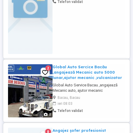
Telefon validat
Global Auto Sercice Bacău
2
,angajează Mecanic auto 5000
lunar,ajutor mecanic ,vulcanizator
Global Auto Service Bacau ,angajează
Mecanic auto, ajutor mecanic
,vulcanizator și muncitori necalificați
Bacau, Bacau
,rugam seriozitate . 5000 lei luna
ieri 08:03
Telefon validat
2
Angajez șofer profesionist
8