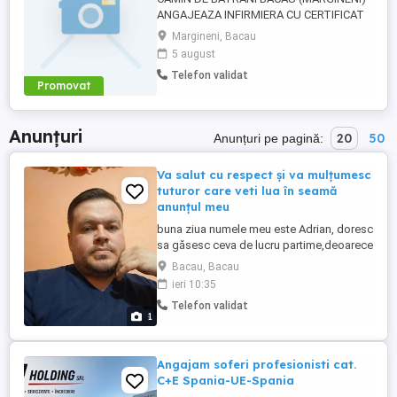
ANGAJEAZA INFIRMIERA CU CERTIFICAT
DE ABSOLVIRE salariu negociabil si bonuri
Margineni, Bacau
de masa
5 august
Telefon validat
Promovat
Anunțuri
20
50
Anunțuri pe pagină:
Va salut cu respect și va mulțumesc
tuturor care veti lua în seamă
anunțul meu
buna ziua numele meu este Adrian, doresc
sa găsesc ceva de lucru partime,deoarece
momentan lucrez într-un supermarket 8ore
Bacau, Bacau
pe zi.astept ofertele dvs la adresa de e-
ieri 10:35
mail sau
Telefon validat
1
Angajam soferi profesionisti cat.
C+E Spania-UE-Spania