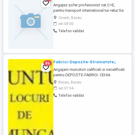
Angajez șofer profesionist cat.C+E,
pentru transport international tur-retur.Se
lucreaza la prelată pe relația Ro-It.Caut un
Onesti, Bacau
șofer cu experiență,din Onești sau
ieri 08:00
imprejurimi.
Telefon validat
Fabrici-Depozite-Strainatate;;
86
Angajam muncitori calificati si necalificati
pentru DEPOZITE-FABRICI- CEHIA
Activitatea consta in ambalarea si
Bacau, Bacau
etichetarea produselor
ieri 07:04
agroalimentare,efectuarea controalelor de
Telefon validat
calitate si respectarea standardelor de
siguranta, calitate si igiena la locul de
munca. Contract de munca cu asigurare
medicala ...