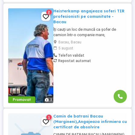
Heisterkamp angajeaza soferi TIR
2
profesionisti pe comunitate -
Bacau
Îți cauți un loc de muncă ca șofer de
camion într-o companie mare,
internațională și stabilă? Atunci vino în
Bacau, Bacau
echipa Heisterkamp! Angajăm șoferi cu
5 august
sau fără experiență și echipaje pentru
Telefon validat
transport internațional. Beneficii: training
Repostat automat
de inițiere la începutul activității în cadrul
companiei; training ...
Promovat
3
Camin de batrani Bacau
1
(Margineni),Angajeaza infirmiera cu
certificat de absolvire
CAMIN DE BATRANI BACAU (MARGINENI)