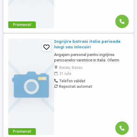
Promovat
Ingrijire batrani italia perioade
lungi sau inlocuiri
Angajam personal pentru ingrijirea
persoanelor varstnice in Italia. Oferim
stabilitate si sprijin pe toata perioada
Bacau, Bacau
contractului. Nu percepem nicio taxa in
31 iulie
Romania sau Italia! Cunostinte medii de
Telefon validat
limba italiana! Experienta si recomandarile
Repostat automat
constituie avantaj!
Promovat