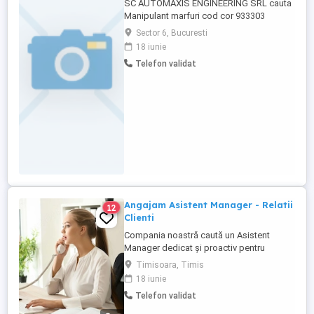
SC AUTOMAXIS ENGINEERING SRL cauta
Manipulant marfuri cod cor 933303
Cerinte: - rezistență la efort fizic prelungit
Sector 6, Bucuresti
și o condiție fizică bună - Reziliență
18 iunie
psihică în situații de stres - Atitudine
Telefon validat
orientată spre rezolvarea de probleme -
Atenție sporită la detalii și meticulozitate -
Autonomie în muncă, ...
Angajam Asistent Manager - Relatii
12
Clienti
Compania noastră caută un Asistent
Manager dedicat și proactiv pentru
departamentul de Relații cu Clienții.
Timisoara, Timis
Candidatul ideal va juca un rol esențial în
18 iunie
asigurarea unei experiențe pozitive pentru
Telefon validat
clienții noștri și în susținerea echipei de
management. **Responsabilități