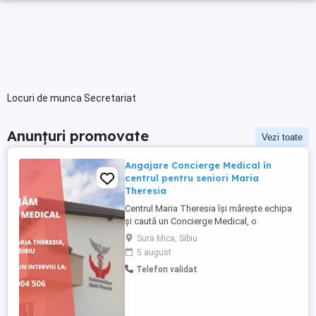
Locuri de munca Secretariat
Anunțuri promovate
Vezi toate
Angajare Concierge Medical în
centrul pentru seniori Maria
Theresia
Centrul Maria Theresia își mărește echipa
și caută un Concierge Medical, o
persoană organizată, empatică și
Sura Mica, Sibiu
comunicativă, care să fie primul punct de
5 august
contact pentru pacienți și aparținători.
Telefon validat
Responsabilități principale: - Gestionarea
internărilor (programări, documente,
relația cu aparținătorii) - ...