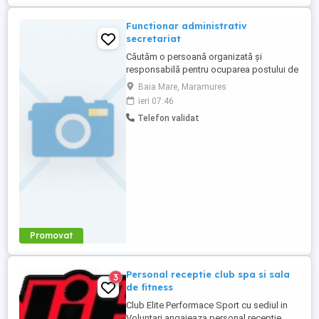
Functionar administrativ
secretariat
Căutăm o persoană organizată și
responsabilă pentru ocuparea postului de
Funcționar Administrativ în cadrul
Baia Mare, Maramures
companiei noastre. Responsabilități
ieri 07:46
principale: Gestionarea documentelor și
Telefon validat
corespondenței interne și externe;
Întocmirea și actualizarea evidențelor
administrative; Asigurarea suportului ...
Promovat
Personal receptie club spa si sala
3
de fitness
Club Elite Performace Sport cu sediul in
Voluntari angajeaza personal receptie.