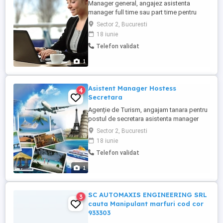
Manager general, angajez asistenta
manager full time sau part time pentru
activitate de birou, redactarea
Sector 2, Bucuresti
documentelor la calculator, primit si trimis
18 iunie
mailuri, răspuns la telefon, etc. Experienta
Telefon validat
nu este necesara, se oferă training.
Domeniu de activitate: Imobiliare și
1
dezvoltare ansambluri rezidențiale.
Cerinte: ...
Asistent Manager Hostess
4
Secretara
Agenție de Turism, angajam tanara pentru
postul de secretara asistenta manager
hostess la evenimentele si targurile de
Sector 2, Bucuresti
turism. CERINTE: Aspect fizic placut si
18 iunie
ingrijit - Varsta pana in 30 de ani - Prezenta
Telefon validat
agreabila si comunicativa - Gandire
pozitiva si open minded - Capacitate buna
1
d relationare ...
SC AUTOMAXIS ENGINEERING SRL
3
cauta Manipulant marfuri cod cor
933303