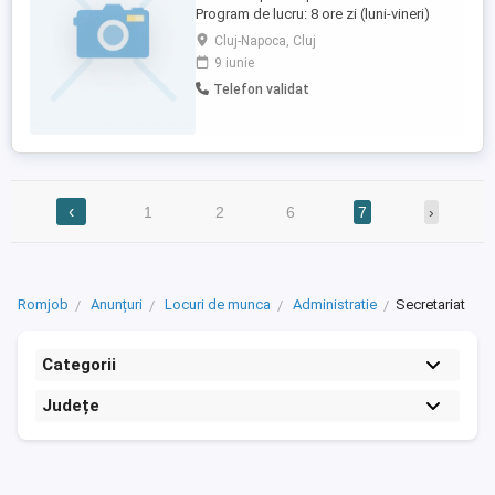
Program de lucru: 8 ore zi (luni-vineri)
Studii: medii Competente: foare bune
Cluj-Napoca, Cluj
abilitati de comunicare si interactionare
9 iunie
relationare clienti,experienta procesare
Telefon validat
documente, planificare, respectare
termene; Experienta de lucru necesara:
experienta similara de minimim ...
‹
1
2
6
7
›
Romjob
Anunțuri
Locuri de munca
Administratie
Secretariat
Categorii
Județe