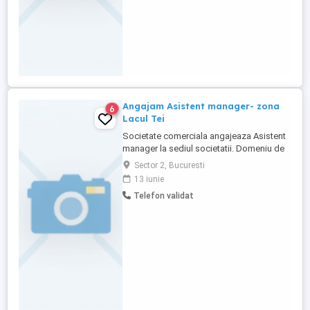
aplicabile ...
Angajam Asistent manager- zona
6
Lacul Tei
Societate comerciala angajeaza Asistent
manager la sediul societatii. Domeniu de
activitate: inchiriere, administrare,
Sector 2, Bucuresti
exploatare imobile proprii. Cerinte: studii
13 iunie
superioare, minim 3 ani experienta pe un
Telefon validat
post similar, cunostinte bune operare PC
MCOfiice, Word, Excel, navigare internet,
gestionarea unui ...