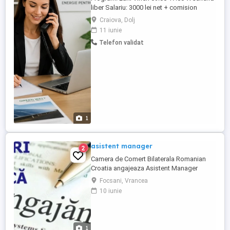
liber Salariu: 3000 lei net + comision
pentru fiecare proiect adus (ex: 1000 EUR
Craiova, Dolj
proiect) Responsabilități: preluarea
11 iunie
apelurilor de la clienți; căutarea de
Telefon validat
potențiali clienți și subcontractori;
emiterea facturilor; administrarea site-ului
firmei; pregătirea ...
1
asistent manager
2
Camera de Comert Bilaterala Romanian
Croatia angajeaza Asistent Manager
(Focsani, norma full time). Avem nevoie in
Focsani, Vrancea
echipa de o persoana cu experienta
10 iunie
profesionala generala de minim 5 ani.
Experienta specifica in proiecte cu
finantare externa de min 1 an constituie un
avantaj. Persoanele interesate pot ...
1