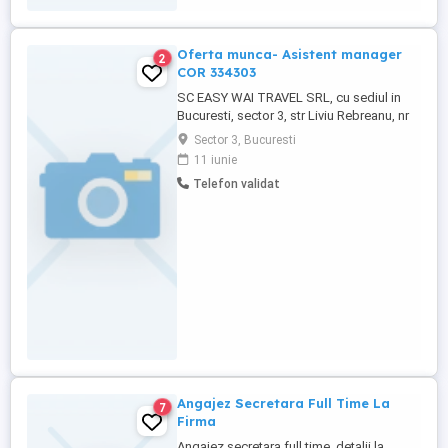
Oferta munca- Asistent manager
2
COR 334303
SC EASY WAI TRAVEL SRL, cu sediul in
Bucuresti, sector 3, str Liviu Rebreanu, nr
46-58, bl III, ap 86, angajeaza asistent
Sector 3, Bucuresti
manager-1 post-COR 334303. Persoanele
11 iunie
interesate pot trimite cv-ul pe adresa de
Telefon validat
email iar cele selectate vor sustine interviul
in data de 13.06.2026.
Angajez Secretara Full Time La
7
Firma
Angajez secretara full time, detalii la