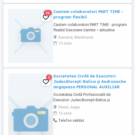
...
Cautam colaboratori PART TIME -
36
program flexibil
Cautam colaboratori PART TIME - program
flexibil Descriere Cerinte: • atitudine
pozitiva; • abilitati de comunicare si
Barsana, Maramures
munca in echipa; • competente operare PC
15 iunie
– in special pachetul Office; •acceptam
studenti • seriozitate •responsabil (
indeplinirea sarcinilor in vederea finalizari
contractelor ...
Societatea Civilă de Executori
3
Judecătorești Balica și Andronache
angajeaza PERSONAL AUXILIAR
Societatea Civilă Profesională de
Executori Judecătorești Balica și
Andronache angajeaza personal auxiliar
Pitesti, Arges
**Responsabilități principale:** *
15 iunie
Gestionarea dosarelor de executare silită.
Telefon validat
* Redactarea și formularea de acte
specifice procedurii de executare. *
Analiza documentelor și a legislației