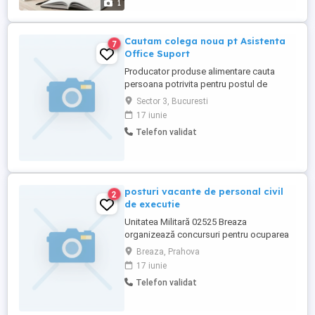
1
principale:** * Gestionarea ...
Cautam colega noua pt Asistenta
7
Office Suport
Producator produse alimentare cauta
persoana potrivita pentru postul de
asistent suport birou Responsabilitati: -
Sector 3, Bucuresti
preluare comenzi si introducere in
17 iunie
sistemul informatic - intocmire documente
Telefon validat
vanzare(avize....etc) - suport contact
magazine partenere - completare diverse
documente de birou Daca simți ca ...
posturi vacante de personal civil
2
de executie
Unitatea Militară 02525 Breaza
organizează concursuri pentru ocuparea
pe durată nedeterminată a unor posturi
Breaza, Prahova
vacante de personal civil de executie : -
17 iunie
documentarist debutant la
Telefon validat
compartimentul Centrul de Documentare
și Informare Director prevăzut cu studii
medii : liceul cu diplomă de bacalaureat și