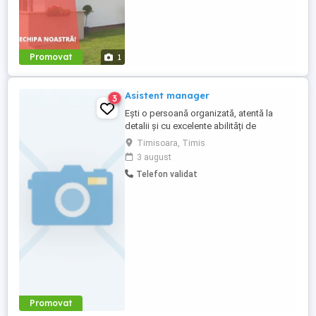
Promovat
1
Asistent manager
3
Ești o persoană organizată, atentă la
detalii și cu excelente abilități de
comunicare? Căutăm Asistent Manager
Timisoara, Timis
pentru biroul nostru din Timisoara.
3 august
Diplomă de bacalaureat studii superioare
Telefon validat
în domeniul administrativ economic
constituie avantaj; Experiență de minim 2
ani în domeniu; Loialitate și spirit ...
Promovat