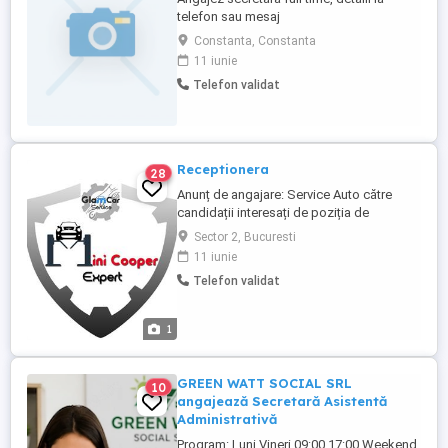
telefon sau mesaj
Constanta, Constanta
11 iunie
Telefon validat
Receptionera
28
Anunț de angajare: Service Auto către
candidații interesați de poziția de
secretariat Căutăm un secretar(ă)
Sector 2, Bucuresti
dedicat(ă) și organizat(ă) pentru a se
11 iunie
alătura echipei noastre la Service Auto.
Telefon validat
Dacă aveți abilități excelente de
comunicare, puteți gestiona cu ușurință
sarcinile administrative și sunteți
1
orientat(ă) ...
GREEN WATT SOCIAL SRL
10
angajează Secretară Asistentă
Administrativă
Program: Luni Vineri 09:00 17:00 Weekend