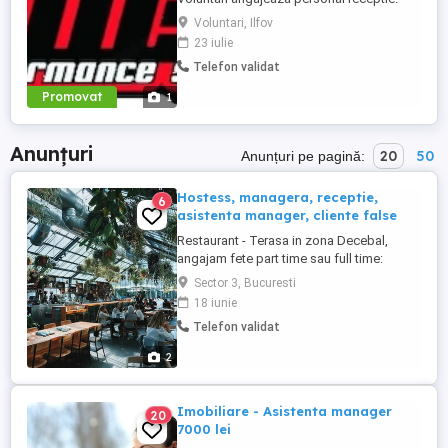
Cerinte:Foarte bune abilitati de
Voluntari, Ilfov
comunicare, Limba engleza nivel mediu
23 iulie
(scris vorbit), Experienta in utilizare PC
Telefon validat
Descriere : - Intampinarea clientilor,
intocmirea fiselor membrilor - Efectuarea
Promovat
1
operatiunilor check in - ...
Anunțuri
20
50
Anunțuri pe pagină:
Hostess, managera, receptie,
6
asistenta manager, cliente false
Restaurant - Terasa in zona Decebal,
angajam fete part time sau full time:
Receptionera Hostess Asistenta manager
Sector 3, Bucuresti
Secretara Cliente false. Varsta: 18 - 30 ani.
18 iunie
Oferim training daca nu ai experienta.
Telefon validat
Responsabilitatile vor fi impartite si sunt
urmatoarele: rezervari, receptie clienti,
2
promovare ...
Imobiliare - Asistenta manager
20
7000 lei