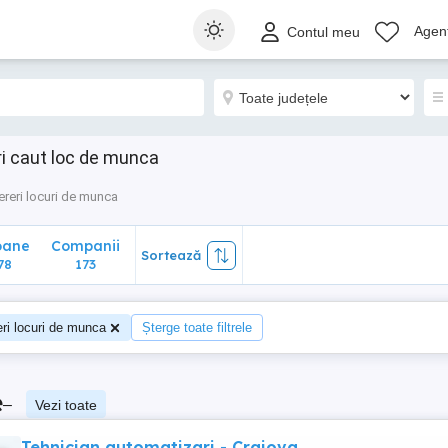
ane
Companii
Sortează
Agenț
Contul meu
8
173
ri caut loc de munca
ereri locuri de munca
oane
Companii
Sortează
78
173
ri locuri de munca
Șterge toate filtrele
e
–
Vezi toate
Tehnician automatizari - Craiova