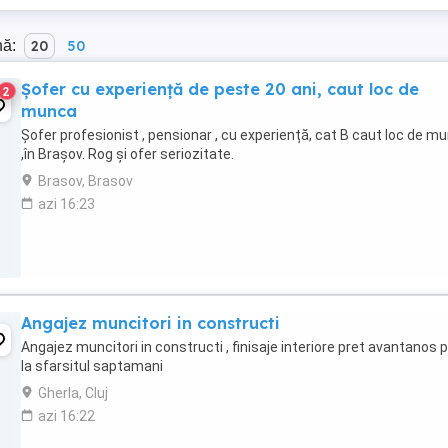
nă:
20
50
Șofer cu experiență de peste 20 ani, caut loc de
2
munca
Șofer profesionist , pensionar , cu experiență, cat B caut loc de m
,în Brașov. Rog și ofer seriozitate.
Brasov, Brasov
azi 16:23
Angajez muncitori in constructi
Angajez muncitori in constructi , finisaje interiore pret avantanos 
la sfarsitul saptamani
Gherla, Cluj
azi 16:22