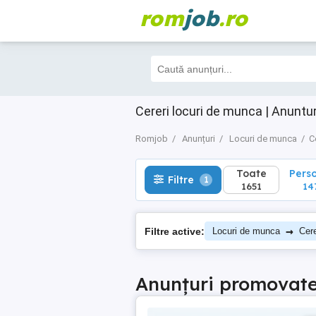
rom
job
.ro
Toate
Perso
Filtre
1
1651
147
Cereri locuri de munca | Anuntu
Romjob
Anunțuri
Locuri de munca
C
Toate
Pers
Filtre
1
1651
14
→
Filtre active:
Locuri de munca
Cere
Anunțuri promovat