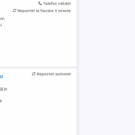
Telefon validat
Repostat la fiecare 5 minute
vom
u
Repostat automat
ta
ă în
i