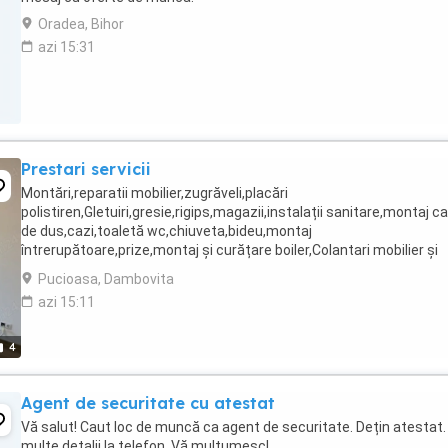
Oradea, Bihor
azi 15:31
Prestari servicii
Montări,reparatii mobilier,zugrăveli,placări
polistiren,Gletuiri,gresie,rigips,magazii,instalații sanitare,montaj c
de dus,cazi,toaletă wc,chiuveta,bideu,montaj
întrerupătoare,prize,montaj și curățare boiler,Colantari mobilier și
geamuri etc.
Pucioasa, Dambovita
azi 15:11
4
Agent de securitate cu atestat
Vă salut! Caut loc de muncă ca agent de securitate. Dețin atestat.
multe detalii la telefon. Vă mulțumesc!