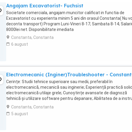
Angajam Excavatorist- Fuchsist
Societate comerciala, angajam muncitor calificat in functia de
Excavatorist cu experienta minim 5 ani din orasul Constanta( Nu 
deconta transport) Program Luni-Vineri 8-17; Sambata 8-14; Salari
8000lei net. Disponibilitate imediata
Constanta, Constanta
6 august
Electromecanic (Inginer)Troubleshooter - Constan
Cerințe: Studii tehnice superioare sau medii, preferabil în
electromecanică, mecanică sau inginerie; Experiență practică solid
electromecanică utilaje grele; Cunoștințe avansate de diagnoză
tehnică și utilizare software pentru depanare; Abilitatea de a instru
echipe și de a comunica eficient cu ...
Constanta, Constanta
5 august