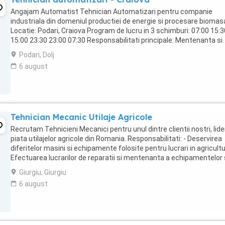
Angajam Automatist Tehnician Automatizari pentru companie
industriala din domeniul productiei de energie si procesare biomas
Locatie: Podari, Craiova Program de lucru in 3 schimburi: 07:00 15:3
15:00 23:30 23:00 07:30 Responsabilitati principale: Mentenanta si
reparatii pentru sisteme de ...
Podari, Dolj
6 august
Tehnician Mecanic Utilaje Agricole
Recrutam Tehnicieni Mecanici pentru unul dintre clientii nostri, lide
piata utilajelor agricole din Romania. Responsabilitati: - Deservirea
diferitelor masini si echipamente folosite pentru lucrari in agricultu
Efectuarea lucrarilor de reparatii si mentenanta a echipamentelor 
utilajelor ...
Giurgiu, Giurgiu
6 august