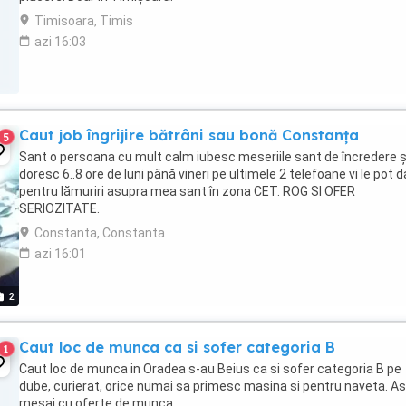
Timisoara, Timis
azi 16:03
Caut job îngrijire bătrâni sau bonă Constanța
5
Sant o persoana cu mult calm iubesc meseriile sant de încredere ș
doresc 6..8 ore de luni până vineri pe ultimele 2 telefoane vi le pot d
pentru lămuriri asupra mea sant în zona CET. ROG SI OFER
SERIOZITATE.
Constanta, Constanta
azi 16:01
2
Caut loc de munca ca si sofer categoria B
1
Caut loc de munca in Oradea s-au Beius ca si sofer categoria B pe
dube, curierat, orice numai sa primesc masina si pentru naveta. A
mesaj cu oferte de munca.