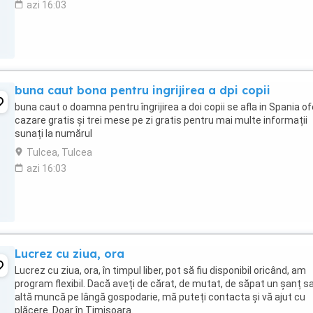
azi 16:03
buna caut bona pentru ingrijirea a dpi copii
buna caut o doamna pentru îngrijirea a doi copii se afla in Spania of
cazare gratis și trei mese pe zi gratis pentru mai multe informații
sunați la numărul
Tulcea, Tulcea
azi 16:03
Lucrez cu ziua, ora
Lucrez cu ziua, ora, în timpul liber, pot să fiu disponibil oricând, am
program flexibil. Dacă aveți de cărat, de mutat, de săpat un șanț s
altă muncă pe lângă gospodarie, mă puteți contacta și vă ajut cu
plăcere. Doar în Timișoara.