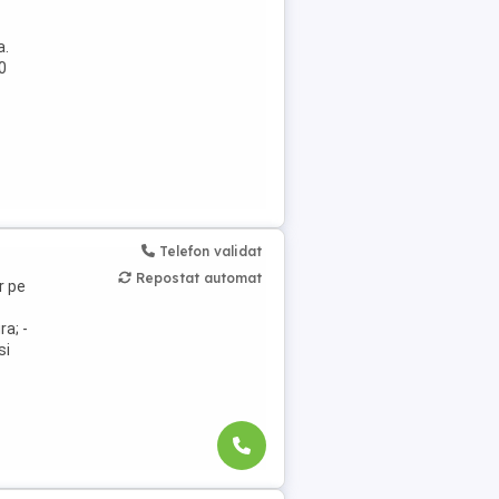
a.
0
Telefon validat
Repostat automat
r pe
ra; -
si