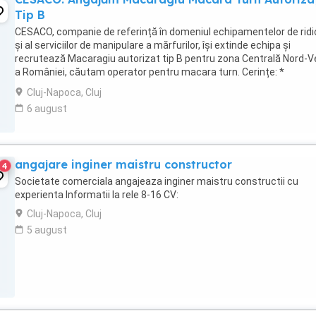
Tip B
CESACO, companie de referință în domeniul echipamentelor de ridi
și al serviciilor de manipulare a mărfurilor, își extinde echipa și
recrutează Macaragiu autorizat tip B pentru zona Centrală Nord-V
a României, căutam operator pentru macara turn. Cerințe: *
Autorizație ISCIR de Macaragiu ...
Cluj-Napoca, Cluj
6 august
angajare inginer maistru constructor
4
Societate comerciala angajeaza inginer maistru constructii cu
experienta Informatii la rele 8-16 CV:
Cluj-Napoca, Cluj
5 august