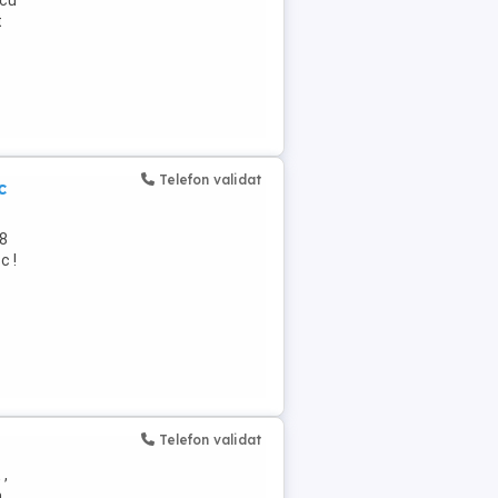
 cu
t
Telefon validat
c
 8
c !
Telefon validat
 ,
.