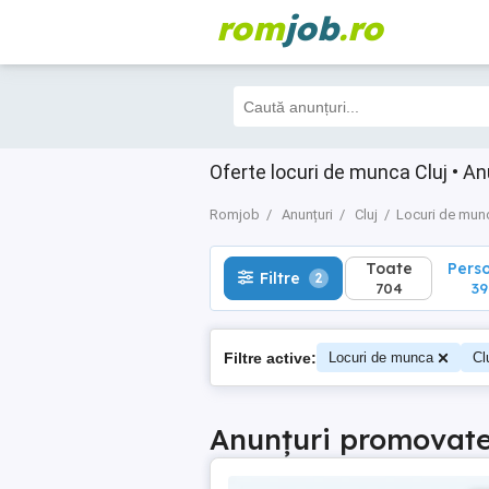
rom
job
.ro
Toate
Perso
Filtre
2
704
394
Oferte locuri de munca Cluj • An
Romjob
Anunțuri
Cluj
Locuri de mun
Toate
Pers
Filtre
2
704
39
Filtre active:
Locuri de munca
Cl
Anunțuri promovat