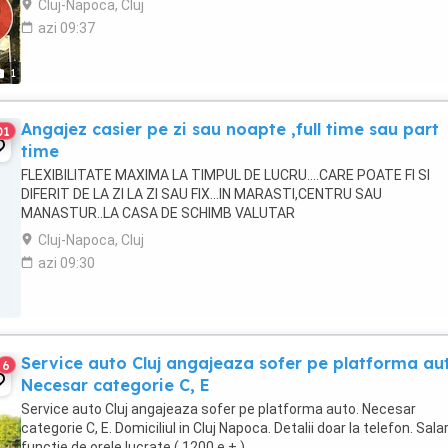
Cluj-Napoca, Cluj
azi 09:37
1
Angajez casier pe zi sau noapte ,full time sau part
01
time
FLEXIBILITATE MAXIMA LA TIMPUL DE LUCRU....CARE POATE FI SI
DIFERIT DE LA ZI LA ZI SAU FIX...IN MARASTI,CENTRU SAU
MANASTUR..LA CASA DE SCHIMB VALUTAR
Cluj-Napoca, Cluj
azi 09:30
Service auto Cluj angajeaza sofer pe platforma au
6
Necesar categorie C, E
Service auto Cluj angajeaza sofer pe platforma auto. Necesar
categorie C, E. Domiciliul in Cluj Napoca. Detalii doar la telefon. Salar
functie de orele lucrate ( 1200 e + )