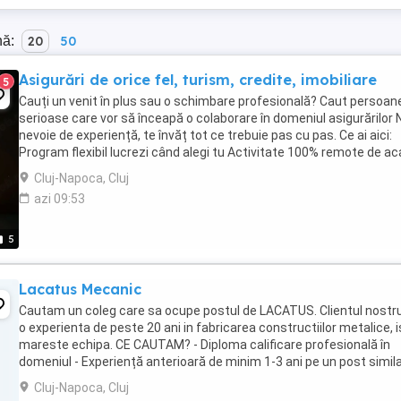
nă:
20
50
Asigurări de orice fel, turism, credite, imobiliare
5
Cauți un venit în plus sau o schimbare profesională? Caut persoan
serioase care vor să înceapă o colaborare în domeniul asigurărilor 
nevoie de experiență, te învăț tot ce trebuie pas cu pas. Ce ai aici:
Program flexibil lucrezi când alegi tu Activitate 100% remote de a
sau de ...
Cluj-Napoca, Cluj
azi 09:53
5
Lacatus Mecanic
Cautam un coleg care sa ocupe postul de LACATUS. Clientul nostr
o experienta de peste 20 ani in fabricarea constructiilor metalice, i
mareste echipa. CE CAUTAM? - Diploma calificare profesională în
domeniul - Experiență anterioară de minim 1-3 ani pe un post simila
Abilități practice si ...
Cluj-Napoca, Cluj