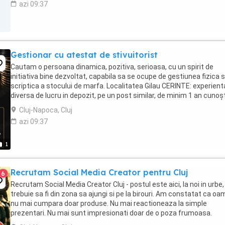
azi 09:37
Gestionar cu atestat de stivuitorist
Cautam o persoana dinamica, pozitiva, serioasa, cu un spirit de
initiativa bine dezvoltat, capabila sa se ocupe de gestiunea fizica s
scriptica a stocului de marfa. Localitatea Gilau CERINTE: experient
diversa de lucru in depozit, pe un post similar, de minim 1 an cunoş
pachet MS Office; ...
Cluj-Napoca, Cluj
azi 09:37
1
Recrutam Social Media Creator pentru Cluj
6
Recrutam Social Media Creator Cluj - postul este aici, la noi in urbe,
trebuie sa fi din zona sa ajungi si pe la birouri. Am constatat ca oa
nu mai cumpara doar produse. Nu mai reactioneaza la simple
prezentari. Nu mai sunt impresionati doar de o poza frumoasa.
Oamenii cumpara povesti. ...