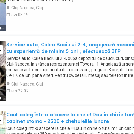
Cluj-Napoca, Cluj
azi 08:19
1
Service auto, Calea Baciului 2-4, angajează mecan
cu experiență de minim 5 ani ; efectuează ITP
Service auto, Calea Baciului 2-4, după depozitul de cauciucuri, dins
Cluj-Napoca, în stânga reprezentanței Toyota : 1. Angajează urgen
mecanic auto, cu experiență de minim 5 ani, program 8 ore, de la or
09-17, de luni până vineri. Pentru cv, detalii, mesaj sau telefon între
orele 09 si 21, ...
Cluj-Napoca, Cluj
ieri 22:07
1
Caut coleg într-o afacere la cheie! Dau în chirie tură
cabinet stoma - 250E + cheltuielile lunare
Caut coleg într-o afacere la cheie !!! Dau în chirie o tură într-un cabi