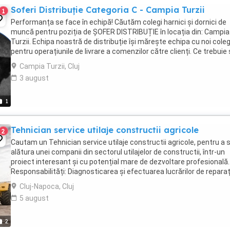
Soferi Distribuție Categoria C - Campia Turzii
1
Performanța se face în echipă! Căutăm colegi harnici și dornici de
muncă pentru poziția de ȘOFER DISTRIBUȚIE în locația din: Campia
Turzii. Echipa noastră de distribuție își mărește echipa cu noi coleg
pentru operațiunile de livrare a comenzilor către clienți. Ce trebuie
faci? - Vei fi imaginea ...
Campia Turzii, Cluj
3 august
1
Tehnician service utilaje constructii agricole
2
Cautam un Tehnician service utilaje constructii agricole, pentru a 
alătura unei companii din sectorul utilajelor de constructii, într-un
proiect interesant și cu potențial mare de dezvoltare profesională.
Responsabilități: Diagnosticarea și efectuarea lucrărilor de reparaț
întreținere pentru ...
Cluj-Napoca, Cluj
5 august
2