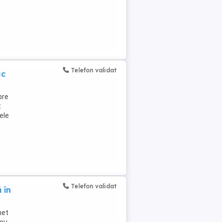
Telefon validat
ic
pre
t
ele
Telefon validat
 în
net