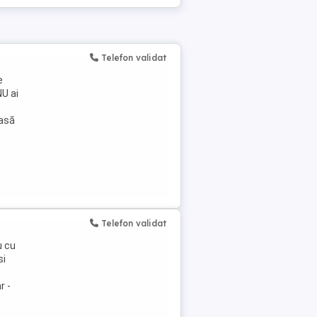
Telefon validat
e
NU ai
casă
Telefon validat
u cu
si
r -