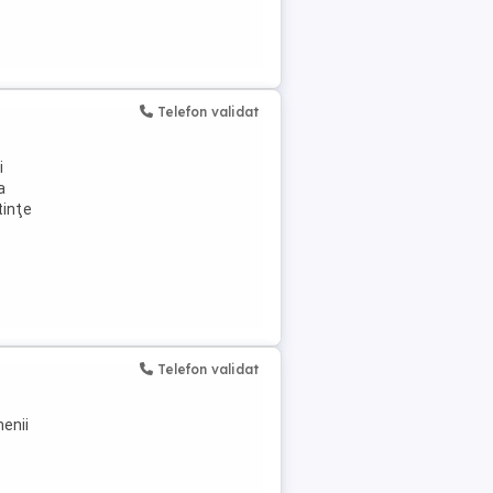
Telefon validat
i
a
tinţe
Telefon validat
menii