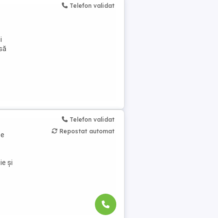
Telefon validat
i
 să
Telefon validat
Repostat automat
se
ie și