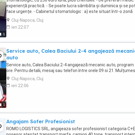
stomatologic, cu 250 euro lună, plus cheltuieli. - De preferat medic
experiență practică. - Se poate lucra sâmbăta și duminica și se po
face urgențe. - Cabinetul stomatologic : a) este situat într-o zonă
foarte bună, ...
Cluj-Napoca, Cluj
ieri 22:07
1
Service auto, Calea Baciului 2-4 angajează mecani
auto
Service auto, Calea Baciului 2-4 angajează mecanic auto, program
ore. Pentru detalii, mesaj sau telefon între orele 09 si 21. Mulțumes
Cluj-Napoca, Cluj
ieri 22:06
1
Angajam Sofer Profesionist
ROMO LOGISTICS SRL, angajeaza sofer profesionist categoria C+E
posesor atestat transport marfa, camion 40 tone, transport intern