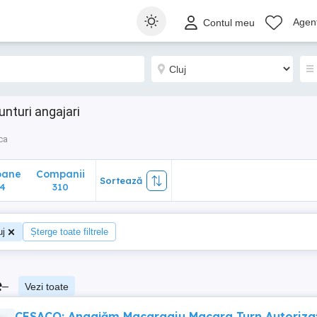
ane
Companii
Sortează
Agenț
Contul meu
310
unturi angajari
ca
oane
Companii
Sortează
4
310
uj
Șterge toate filtrele
e
–
Vezi toate
CESACO: Angajăm Macaragiu Macara Turn Autoriza