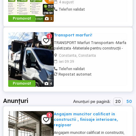
4 august
echipă excelentă! Căutăm: Lucrător
Telefon validat
comercial Casier Full-time Program în ture
Mediu de lucru modern --- Ce oferim?
Promovat
1
Salariu motivant + bonusuri ...
Transport marfuri!
1
TRANSPORT Marfuri Transportam -Marfa
paletizata -Materiale pentru construcții -
Mobila ALTELE Va stam la dispoziție
Constanta, Constanta
pentru ori ce fel de intrebari privind
ieri 09:39
costurile transportului și mainpularea
Telefon validat
marfurilor
Repostat automat
Promovat
4
Anunțuri
20
50
Anunțuri pe pagină:
Angajam muncitor calificat in
3
constructii , finisaje interioare,
regipsar
Angajam muncitor calificat in constructii,