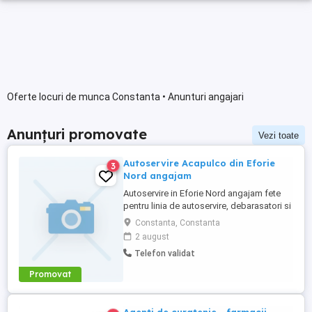
Oferte locuri de munca Constanta • Anunturi angajari
Anunțuri promovate
Vezi toate
Autoservire Acapulco din Eforie
3
Nord angajam
Autoservire in Eforie Nord angajam fete
pentru linia de autoservire, debarasatori si
personal la spalat vase in bucatarie Se
Constanta, Constanta
asigura cazare si masa
2 august
Telefon validat
Promovat