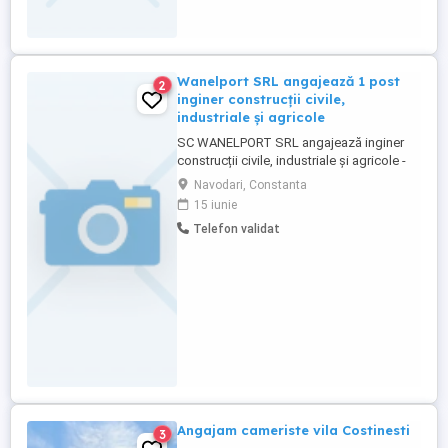
Wanelport SRL angajează 1 post
2
inginer construcții civile,
industriale și agricole
SC WANELPORT SRL angajează inginer
construcții civile, industriale și agricole -
COR 214201. Cerințe: cunoștințe minime
Navodari, Constanta
limba engleză și sau limba turcă. CV la
15 iunie
email
Telefon validat
Angajam cameriste vila Costinesti
3