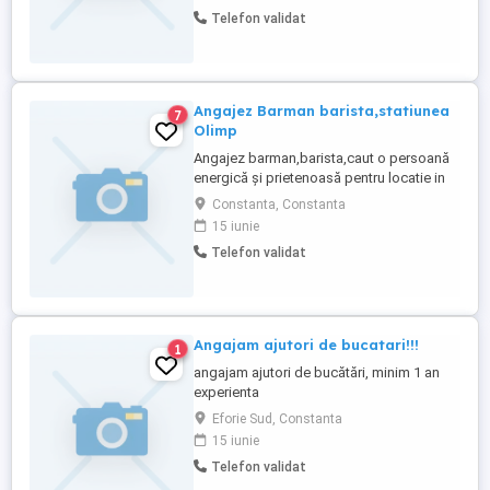
alimenteze programul este de L-S de la
Telefon validat
ora 8 și în funcție de cum termina își va da
depozitarea și va merge acasă ! Pentru
mai multe detalii ...
Angajez Barman barista,statiunea
7
Olimp
Angajez barman,barista,caut o persoană
energică și prietenoasă pentru locatie in
Olimp Neptun,loc.Mangalia. Interacțiunea
Constanta, Constanta
cu clienții și oferirea unei experiențe
15 iunie
plăcute Menținerea curățeniei la locul de
Telefon validat
muncă Gestionarea produselor și a
stocurilor Experiența ca barista reprezintă
un avantaj (dar ...
Angajam ajutori de bucatari!!!
1
angajam ajutori de bucătări, minim 1 an
experienta
Eforie Sud, Constanta
15 iunie
Telefon validat