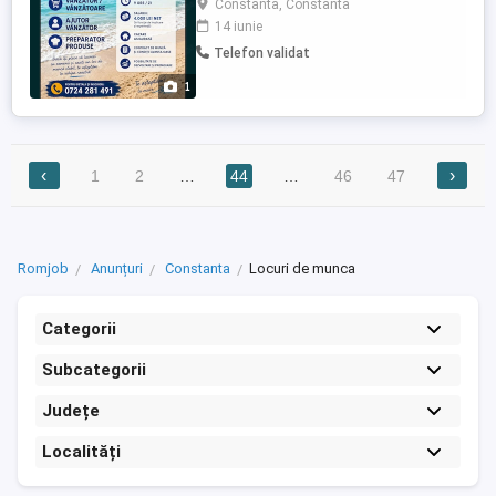
Constanta, Constanta
estival. Această oportunitate este ideală
14 iunie
pentru persoanele dinamice, dornice să
Telefon validat
acumuleze experiență practică și să
contribuie la succesul operațiunilor
1
noastre în perioada de vârf.
**Responsabilități ...
‹
›
1
2
…
44
…
46
47
Romjob
Anunțuri
Constanta
Locuri de munca
Categorii
Subcategorii
Județe
Localități