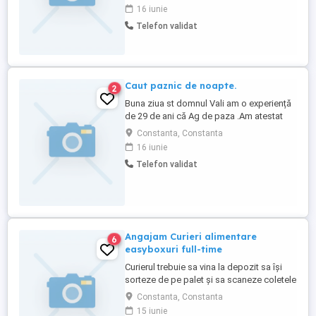
pentru a se alătura echipei noastre din
16 iunie
Constanța. Dacă iubești animalele și vrei
Telefon validat
să îți dezvolți cariera alături de noi, te
așteptăm în echipă! Acceptăm și proaspăt
absolvenți. ...
Caut paznic de noapte.
2
Buna ziua st domnul Vali am o experiență
de 29 de ani că Ag de paza .Am atestat
din 2005.Nu fumez nu beau nu am barba
Constanta, Constanta
și mustață și nu mă laud arat bine la
16 iunie
față.Am 64 de ani și mă simt foarte bine
Telefon validat
pot sa mai lucrez încă 8ani .La anul ies la
pensie la limita de vârstă .Poate sa fie și
de sezon de noapte.Am ...
Angajam Curieri alimentare
6
easyboxuri full-time
Curierul trebuie sa vina la depozit sa își
sorteze de pe palet și sa scaneze coletele
pentru fiecare easybox după care va
Constanta, Constanta
merge sa scoată retururile și sa îl
15 iunie