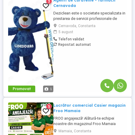
Agenti de curatenie - farmacii
3
Cernavoda
Deziclean este o societate specializata in
prestarea de servicii profesionale de
curatenie. Compania noastra asigura
Cernavoda, Constanta
servicii de curatenie in aproape toate
5 august
orasele mari din Romania. Suntem in
Telefon validat
cautare de agenti de curatenie pentru
Repostat automat
farmacii. Program atat part-time, cat si full-
time. Atributii: Efectuarea ...
Promovat
1
Lucrător comercial Casier magazin
5
Froo Mamaia
FROO angajează! Alătură-te echipei
noastre din magazinul Froo Mamaia
(strada Prelungirea D12) locul unde
Mamaia, Constanta
energia bună și profesionalismul fac