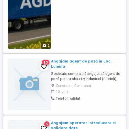
informatii, intrati pe pagina oficiala a
agentiei sau cautati pe ...
1
Angajam agent de pază in Loc.
10
Lumina
Societate comercială angajează agent de
pază pentru obiectiv industrial (fabrică)
situat în Loc. Lumina. Cerințe: seriozitate și
Constanta, Constanta
responsabilitate; atenție distributivă;
15 iunie
experiența în domeniu constituie avantaj;
Telefon validat
atestat profesional avantaj. Oferim: -
salariu 4050 lei brut -contract de muncă pe
perioadă ...
Angajam operator introducere si
3
validare date