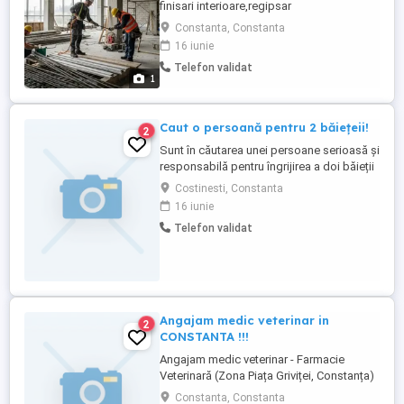
finisari interioare,regipsar
Constanta, Constanta
16 iunie
Telefon validat
1
Caut o persoană pentru 2 băiețeii!
2
Sunt în căutarea unei persoane serioasă și
responsabilă pentru îngrijirea a doi băieții
de 2 și 6 ani! Oferim:cazare,masă,salariu
Costinesti, Constanta
atractiv! Mai multe detalii în privat!!! Job ul
16 iunie
se află în localitatea Costinesti
Telefon validat
Angajam medic veterinar in
2
CONSTANTA !!!
Angajam medic veterinar - Farmacie
Veterinară (Zona Piața Griviței, Constanța)
Căutăm un coleg pasionat și comunicativ
Constanta, Constanta