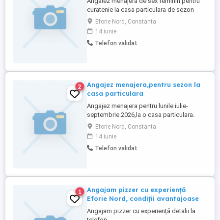
Angalez menajera de sex feminin pentru
curatenie la casa particulara de sezon
(lunile iulie -septembrie).Reletii la telefon
Eforie Nord, Constanta
14 iunie
Telefon validat
Angajez menajera,pentru sezon la
2
casa particulara
Angajez menajera pentru lunile iulie-
septembrie.2026,la o casa particulara.
Eforie Nord, Constanta
14 iunie
Telefon validat
Angajam pizzer cu experiență
1
Eforie Nord, condiții avantajoase
Angajam pizzer cu experiență detalii la
telefon