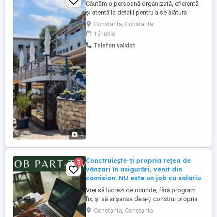
Căutăm o persoană organizată, eficientă
și atentă la detalii pentru a se alătura
echipei noastre de curățenie. Dacă ești o
Constanta, Constanta
persoană harnică și îți place ordinea, te
15 iunie
vrem în echipă. Ce vei face: Asiguri
Telefon validat
curățenia și igienizarea camerelor de hotel
conform standardelor interne. Schimbi
lenjeria de pat ...
1
Construiește-ți propria rețea de
3
vânzari în asigurări, venit din
comision. NU este un job cu salariu
Vrei să lucrezi de oriunde, fără program
fix, și să ai șansa de a-ți construi propria
carieră în domeniul asigurărilor? Aceasta
Constanta, Constanta
nu este o ofertă clasică de job, ci o