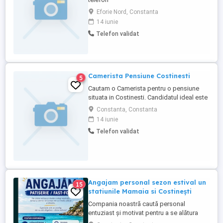
Eforie Nord, Constanta
14 iunie
Telefon validat
Camerista Pensiune Costinesti
5
Cautam o Camerista pentru o pensiune
situata in Costinesti. Candidatul ideal este
o persoana responsabila, atenta la detalii
Constanta, Constanta
si cu abilitati bune de comunicare.
14 iunie
Responsabilitati: * Curatenia si igienizarea
Telefon validat
camerelor, a bailor si a spatiilor comune. *
Schimbarea lenjeriei de pat si a
prosoapelor. * ...
Angajam personal sezon estival un
15
statiunile Mamaia si Costinești
Compania noastră caută personal
entuziast și motivat pentru a se alătura
echipei noastre pe durata sezonului