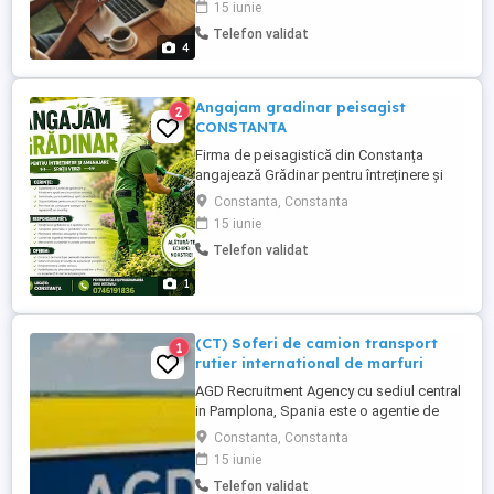
15 iunie
oportunitate antreprenorială bazată pe
Telefon validat
comision perfectă pentru cei care vor
4
independență financiară și profesională.
Nu necesita experimenta ...
Angajam gradinar peisagist
2
CONSTANTA
Firma de peisagistică din Constanța
angajează Grădinar pentru întreținere și
amenajare spații verzi. Cerințe: Experiență
Constanta, Constanta
în lucrări de grădinărit și întreținere spații
15 iunie
verzi constituie avantaj; Seriozitate,
Telefon validat
punctualitate și spirit de echipă;
Disponibilitate pentru muncă în aer liber;
1
Permisul de conducere ...
(CT) Soferi de camion transport
1
rutier international de marfuri
AGD Recruitment Agency cu sediul central
in Pamplona, Spania este o agentie de
recrutare conducatori de camion -cu
Constanta, Constanta
experienta sau incepatori-, care va ajuta sa
15 iunie
gasiti un contract de munca avantajos in
Telefon validat
Uniunea Europeana. Pentru mai multe