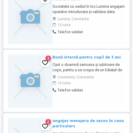
Societate cu sediul în loc.Lumina angajam
operator introducere și validare date.
Cerințe: Studii medii sau superioare Limba
Lumina, Constanta
engleză Cunoștințe operare PC, pachet
15 iunie
Microsoft Office(Word,Excel) Cunoștințe
Telefon validat
program Saga(avantaj) Permis de
conducere cat.B(avantaj) Disponibilitate
pentru program prelungit ...
Bonă internă pentru copil de 3 ani
3
Caut o doamnă serioasa și iubitoare de
copii, pentru a se ocupa de un băiețel de
trei ani și opt luni care merge la grădiniță.
Constanta, Constanta
Domiciliul copilului este în zona Casei de
15 iunie
Cultură .
Telefon validat
angajez menajera de sezon la casa
2
particulars