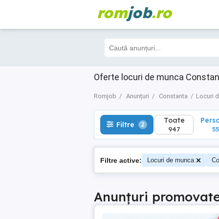
rom
job
.ro
Toate
Perso
Filtre
2
947
557
Oferte locuri de munca Constant
Romjob
Anunțuri
Constanta
Locuri 
Toate
Pers
Filtre
2
947
55
Filtre active:
Locuri de munca
Co
Anunțuri promovat