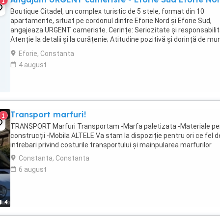
1
Boutique Citadel, un complex turistic de 5 stele, format din 10
apartamente, situat pe cordonul dintre Eforie Nord și Eforie Sud,
angajeaza URGENT cameriste. Cerințe: Seriozitate și responsabilit
Atenție la detalii și la curățenie; Atitudine pozitivă și dorință de mu
Responsabilități: Curățenia ...
Eforie, Constanta
4 august
Transport marfuri!
1
TRANSPORT Marfuri Transportam -Marfa paletizata -Materiale pe
construcții -Mobila ALTELE Va stam la dispoziție pentru ori ce fel d
intrebari privind costurile transportului și mainpularea marfurilor
Constanta, Constanta
6 august
4