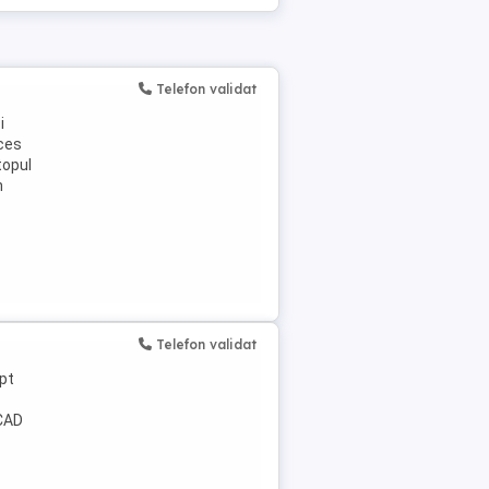
Telefon validat
i
cces
topul
n
Telefon validat
pt
OCAD