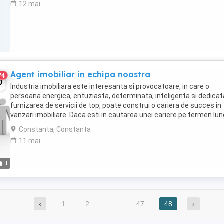
12 mai
Agent imobiliar in echipa noastra
74
Industria imobiliara este interesanta si provocatoare, in care o
persoana energica, entuziasta, determinata, inteligenta si dedicat
furnizarea de servicii de top, poate construi o cariera de succes in
vanzari imobiliare. Daca esti in cautarea unei cariere pe termen lu
aplica acum. Suna acum ...
Constanta, Constanta
11 mai
1
‹
1
2
…
47
48
›