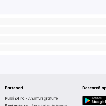
Parteneri
Descarcă ap
Publi24.ro
- Anunturi gratuite
Bestauto.ro
- Anunturi auto/moto