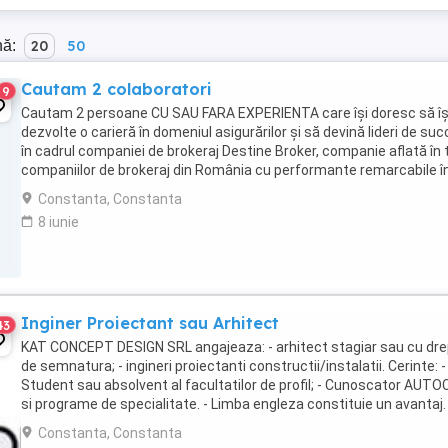
nă:
20
50
Cautam 2 colaboratori
9
Cautam 2 persoane CU SAU FARA EXPERIENTA care își doresc să îș
dezvolte o carieră în domeniul asigurărilor și să devină lideri de su
în cadrul companiei de brokeraj Destine Broker, companie aflată în 
companiilor de brokeraj din România cu performante remarcabile î
fiecare an în piața de ...
Constanta, Constanta
8 iunie
Inginer Proiectant sau Arhitect
43
KAT CONCEPT DESIGN SRL angajeaza: - arhitect stagiar sau cu dre
de semnatura; - ingineri proiectanti constructii/instalatii. Cerinte: -
Student sau absolvent al facultatilor de profil; - Cunoscator AUT
si programe de specialitate. - Limba engleza constituie un avantaj.
Oferim: -pachet salarial ...
Constanta, Constanta