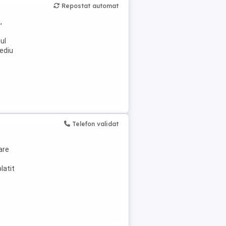
Repostat automat
,
ul
mediu
Telefon validat
are
latit