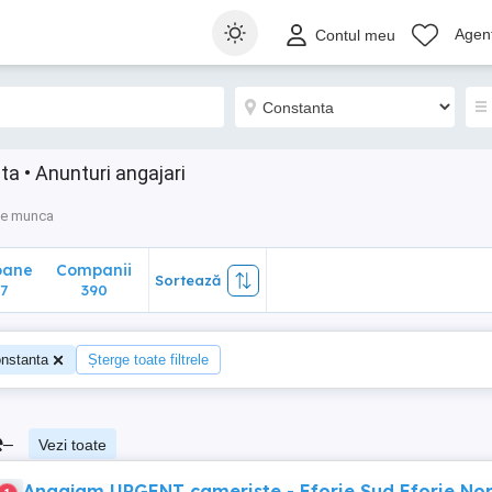
ane
Companii
Sortează
Agenț
Contul meu
390
a • Anunturi angajari
de munca
oane
Companii
Sortează
7
390
nstanta
Șterge toate filtrele
e
–
Vezi toate
Angajam URGENT cameriste - Eforie Sud Eforie No