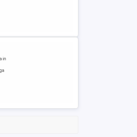
a in
nga