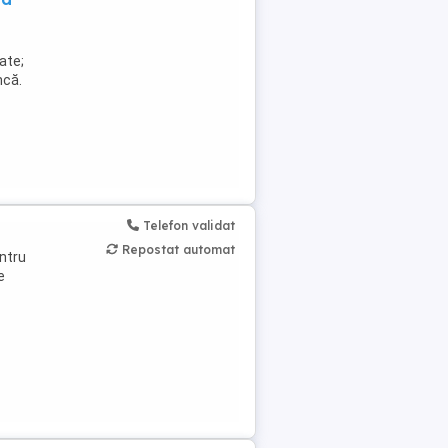
ate;
ncă.
Telefon validat
Repostat automat
ntru
e